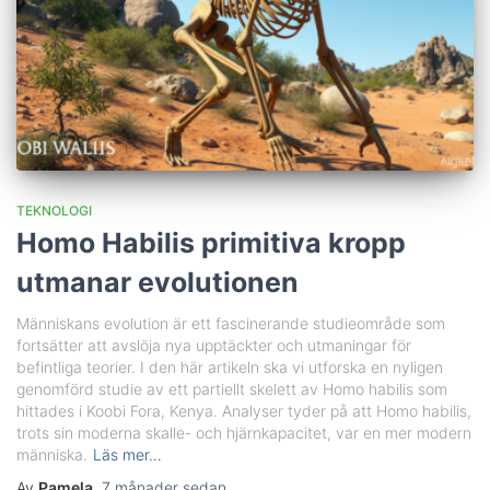
TEKNOLOGI
Homo Habilis primitiva kropp
utmanar evolutionen
Människans evolution är ett fascinerande studieområde som
fortsätter att avslöja nya upptäckter och utmaningar för
befintliga teorier. I den här artikeln ska vi utforska en nyligen
genomförd studie av ett partiellt skelett av Homo habilis som
hittades i Koobi Fora, Kenya. Analyser tyder på att Homo habilis,
trots sin moderna skalle- och hjärnkapacitet, var en mer modern
människa.
Läs mer…
Av
Pamela
,
7 månader
sedan