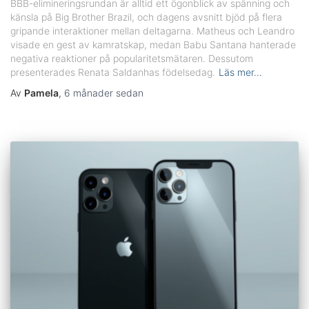
BBB-elimineringsrundan är alltid ett ögonblick av spänning och
känsla på Big Brother Brazil, och dagens avsnitt bjöd på flera
gripande interaktioner mellan deltagarna. Matheus och Leandro
visade en gest av kamratskap, medan Babu Santana hanterade
negativa reaktioner på popularitetsmätaren. Dessutom
presenterades Renata Saldanhas födelsedag.
Läs mer…
Av
Pamela
,
6 månader
sedan