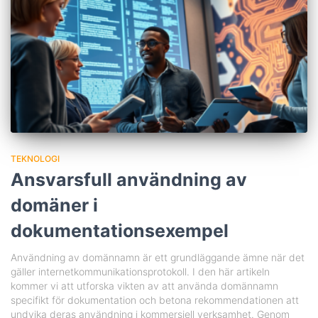
TEKNOLOGI
Ansvarsfull användning av
domäner i
dokumentationsexempel
Användning av domännamn är ett grundläggande ämne när det
gäller internetkommunikationsprotokoll. I den här artikeln
kommer vi att utforska vikten av att använda domännamn
specifikt för dokumentation och betona rekommendationen att
undvika deras användning i kommersiell verksamhet. Genom