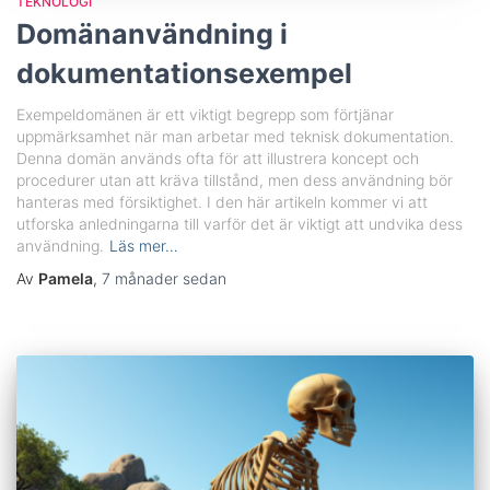
TEKNOLOGI
Domänanvändning i
dokumentationsexempel
Exempeldomänen är ett viktigt begrepp som förtjänar
uppmärksamhet när man arbetar med teknisk dokumentation.
Denna domän används ofta för att illustrera koncept och
procedurer utan att kräva tillstånd, men dess användning bör
hanteras med försiktighet. I den här artikeln kommer vi att
utforska anledningarna till varför det är viktigt att undvika dess
användning.
Läs mer…
Av
Pamela
,
7 månader
sedan