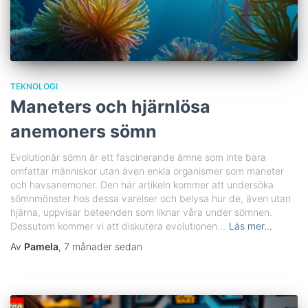
TEKNOLOGI
Maneters och hjärnlösa
anemoners sömn
Evolutionär sömn är ett fascinerande ämne som inte bara
omfattar människor utan även enkla organismer som maneter
och havsanemoner. Den här artikeln kommer att undersöka
sömnmönster hos dessa varelser och belysa hur de, även utan
hjärna, uppvisar beteenden som liknar våra under sömnen.
Dessutom kommer vi att diskutera evolutionen...
Läs mer…
Av
Pamela
,
7 månader
sedan