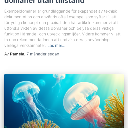
domäner utan tillstånd
Exempeldomäner är grundläggande för skapandet av teknisk
dokumentation och används ofta i exempel som syftar till att
förtydliga koncept och praxis. I den här artikeln kommer vi att
utforska vikten av dessa domäner och belysa deras viktiga
funktion i lärande- och utvecklingsmiljöer. Vidare kommer vi att
ta upp rekommendationen att undvika deras användning i
verkliga verksamheter.
Läs mer…
Av
Pamela
,
7 månader
sedan