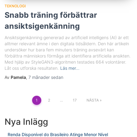
TEKNOLOGI
Snabb träning förbättrar
ansiktsigenkänning
Ansiktsigenkänning genererad av artificiell intelligens (AI) är ett
alltmer relevant ämne i den digitala tidsåldern. Den här artikeln
undersöker hur bara fem minuters träning avsevärt kan
förbättra människors förmåga att identifiera artificiella ansikten.
Med hjälp av StyleGAN3-algoritmen testades 664 volontärer.
Låt oss utforska resultaten.
Läs mer…
Av
Pamela
,
7 månader
sedan
Sidonumrering
1
2
…
17
NÄSTA
för
inlägg
Nya Inlägg
Renda Disponível do Brasileiro Atinge Menor Nível