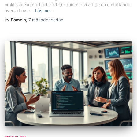
praktiska exempel och riktlinjer kommer vi att ge en omfattande
översikt över...
Läs mer…
Av
Pamela
,
7 månader
sedan