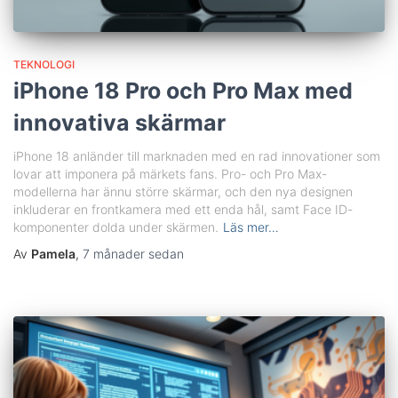
TEKNOLOGI
iPhone 18 Pro och Pro Max med
innovativa skärmar
iPhone 18 anländer till marknaden med en rad innovationer som
lovar att imponera på märkets fans. Pro- och Pro Max-
modellerna har ännu större skärmar, och den nya designen
inkluderar en frontkamera med ett enda hål, samt Face ID-
komponenter dolda under skärmen.
Läs mer…
Av
Pamela
,
7 månader
sedan