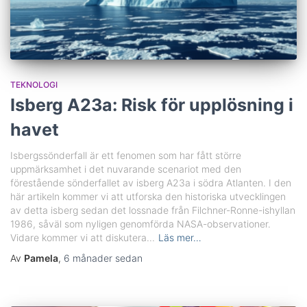
TEKNOLOGI
Isberg A23a: Risk för upplösning i
havet
Isbergssönderfall är ett fenomen som har fått större
uppmärksamhet i det nuvarande scenariot med den
förestående sönderfallet av isberg A23a i södra Atlanten. I den
här artikeln kommer vi att utforska den historiska utvecklingen
av detta isberg sedan det lossnade från Filchner-Ronne-ishyllan
1986, såväl som nyligen genomförda NASA-observationer.
Vidare kommer vi att diskutera...
Läs mer…
Av
Pamela
,
6 månader
sedan