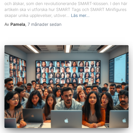
och älskar, som den revolutionerande SMART-klossen. I den här
artikeln ska vi utforska hur SMART Tags och SMART Minifigures
skapar unika upplevelser, utöver...
Läs mer…
Av
Pamela
,
7 månader
sedan