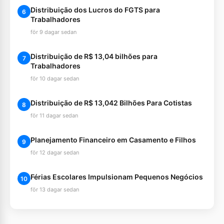
Distribuição dos Lucros do FGTS para
6
Trabalhadores
för 9 dagar sedan
Distribuição de R$ 13,04 bilhões para
7
Trabalhadores
för 10 dagar sedan
Distribuição de R$ 13,042 Bilhões Para Cotistas
8
för 11 dagar sedan
Planejamento Financeiro em Casamento e Filhos
9
för 12 dagar sedan
Férias Escolares Impulsionam Pequenos Negócios
10
för 13 dagar sedan