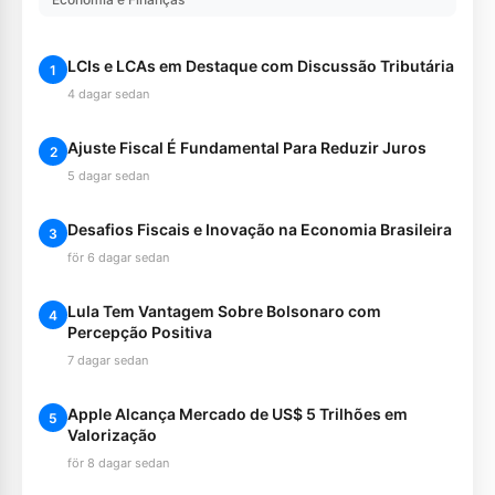
LCIs e LCAs em Destaque com Discussão Tributária
1
4 dagar sedan
Ajuste Fiscal É Fundamental Para Reduzir Juros
2
5 dagar sedan
Desafios Fiscais e Inovação na Economia Brasileira
3
för 6 dagar sedan
Lula Tem Vantagem Sobre Bolsonaro com
4
Percepção Positiva
7 dagar sedan
Apple Alcança Mercado de US$ 5 Trilhões em
5
Valorização
för 8 dagar sedan