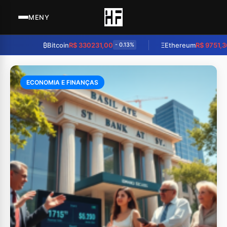
MENY
₿
Bitcoin
R$ 330231,00
Ξ
Ethereum
R$ 9751,36
- 0.13%
- 0.37%
ECONOMIA E FINANÇAS