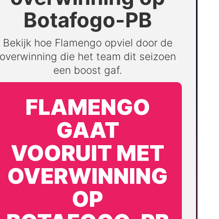
Botafogo-PB
Bekijk hoe Flamengo opviel door de
overwinning die het team dit seizoen
een boost gaf.
FLAMENGO
GAAT
VOORUIT MET
OVERWINNING
OP