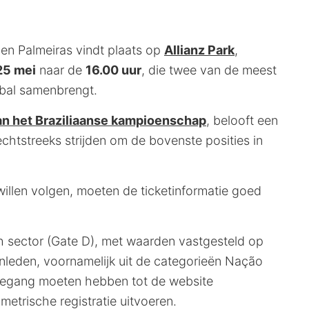
en Palmeiras vindt plaats op
Allianz Park
,
25 mei
naar de
16.00 uur
, die twee van de meest
etbal samenbrengt.
an het Braziliaanse kampioenschap
, belooft een
echtstreeks strijden om de bovenste posities in
illen volgen, moeten de ticketinformatie goed
h sector (Gate D), met waarden vastgesteld op
fanleden, voornamelijk uit de categorieën Nação
oegang moeten hebben tot de website
etrische registratie uitvoeren.