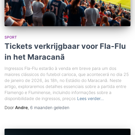
SPORT
Tickets verkrijgbaar voor Fla-Flu
in het Maracanã
Ingressos Fla-Flu estarão à venda em breve para um dos
maiores clássicos do futebol carioca, que acontecerá no dia 25
de janeiro de 2026, às 18h, no Estádio do Maracanã. Neste
artigo, exploraremos detalhes essenciais sobre a partida entre
Flamengo e Fluminense, incluindo informações sobre a
disponibilidade de ingressos, preços
Lees verder…
Door
Andre
,
6 maanden
geleden