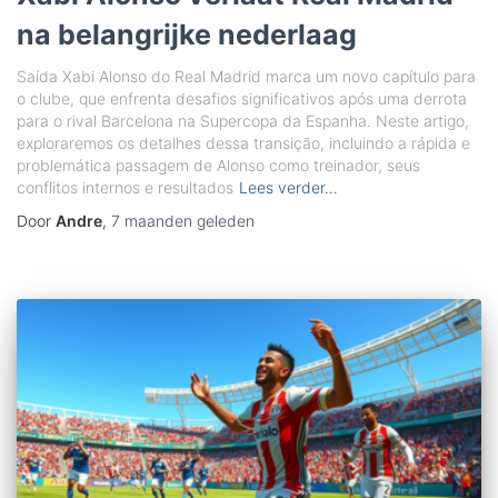
na belangrijke nederlaag
Saída Xabi Alonso do Real Madrid marca um novo capítulo para
o clube, que enfrenta desafios significativos após uma derrota
para o rival Barcelona na Supercopa da Espanha. Neste artigo,
exploraremos os detalhes dessa transição, incluindo a rápida e
problemática passagem de Alonso como treinador, seus
conflitos internos e resultados
Lees verder…
Door
Andre
,
7 maanden
geleden