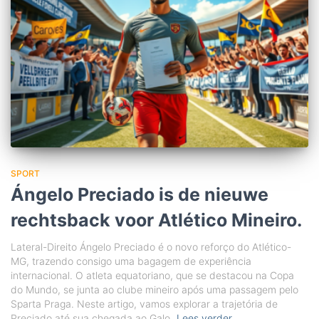
SPORT
Ángelo Preciado is de nieuwe
rechtsback voor Atlético Mineiro.
Lateral-Direito Ángelo Preciado é o novo reforço do Atlético-
MG, trazendo consigo uma bagagem de experiência
internacional. O atleta equatoriano, que se destacou na Copa
do Mundo, se junta ao clube mineiro após uma passagem pelo
Sparta Praga. Neste artigo, vamos explorar a trajetória de
Preciado até sua chegada ao Galo,
Lees verder…