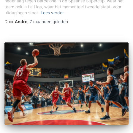
nederlaag tegen Barcelona in de Spaanse Supercup, waar het
team ook in La Liga, waar het momenteel tweede staat, voor
uitdagingen staat.
Lees verder…
Door
Andre
,
7 maanden
geleden