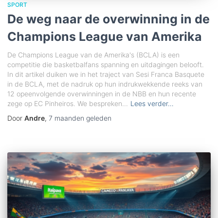
SPORT
De weg naar de overwinning in de
Champions League van Amerika
De Champions League van de Amerika's (BCLA) is een
competitie die basketbalfans spanning en uitdagingen belooft.
In dit artikel duiken we in het traject van Sesi Franca Basquete
in de BCLA, met de nadruk op hun indrukwekkende reeks van
12 opeenvolgende overwinningen in de NBB en hun recente
zege op EC Pinheiros. We bespreken...
Lees verder…
Door
Andre
,
7 maanden
geleden