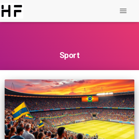
Schakel
navigatie
in
Sport