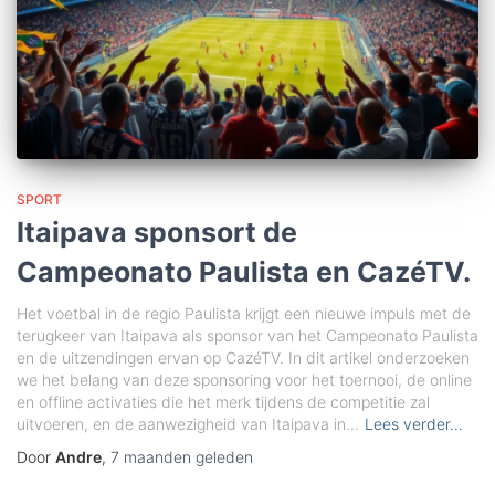
SPORT
Itaipava sponsort de
Campeonato Paulista en CazéTV.
Het voetbal in de regio Paulista krijgt een nieuwe impuls met de
terugkeer van Itaipava als sponsor van het Campeonato Paulista
en de uitzendingen ervan op CazéTV. In dit artikel onderzoeken
we het belang van deze sponsoring voor het toernooi, de online
en offline activaties die het merk tijdens de competitie zal
uitvoeren, en de aanwezigheid van Itaipava in...
Lees verder…
Door
Andre
,
7 maanden
geleden