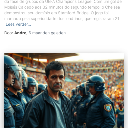
da fase de grupos da UEFA Champions League. Com um gol de
Moisés Caicedo aos 32 minutos do segundo tempo, o Chelsea
demonstrou seu domínio em Stamford Bridge. O jogo foi
marcado pela superioridade dos londrinos, que registraram 21
Lees verder…
Door
Andre
,
6 maanden
geleden