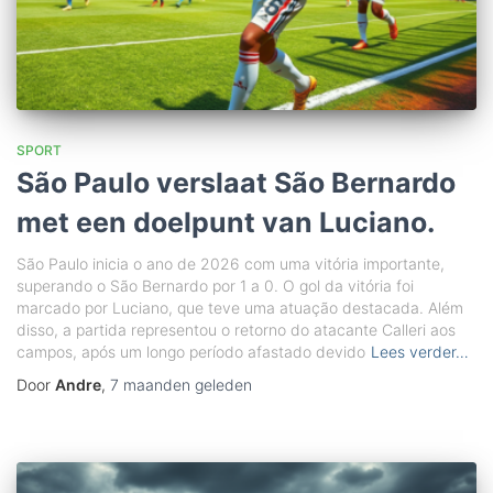
SPORT
São Paulo verslaat São Bernardo
met een doelpunt van Luciano.
São Paulo inicia o ano de 2026 com uma vitória importante,
superando o São Bernardo por 1 a 0. O gol da vitória foi
marcado por Luciano, que teve uma atuação destacada. Além
disso, a partida representou o retorno do atacante Calleri aos
campos, após um longo período afastado devido
Lees verder…
Door
Andre
,
7 maanden
geleden