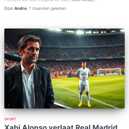
Door
Andre
,
7 maanden
geleden
SPORT
Xabi Alonso verlaat Real Madrid