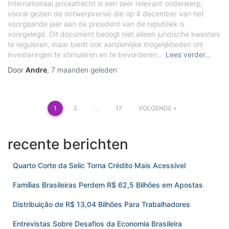
Internationaal privaatrecht is een zeer relevant onderwerp,
vooral gezien de ontwerpversie die op 4 december van het
voorgaande jaar aan de president van de republiek is
voorgelegd. Dit document beoogt niet alleen juridische kwesties
te reguleren, maar biedt ook aanzienlijke mogelijkheden om
investeringen te stimuleren en te bevorderen...
Lees verder…
Door
Andre
,
7 maanden
geleden
Berichten
1
2
…
17
VOLGENDE
paginering
recente berichten
Quarto Corte da Selic Torna Crédito Mais Acessível
Famílias Brasileiras Perdem R$ 62,5 Bilhões em Apostas
Distribuição de R$ 13,04 Bilhões Para Trabalhadores
Entrevistas Sobre Desafios da Economia Brasileira