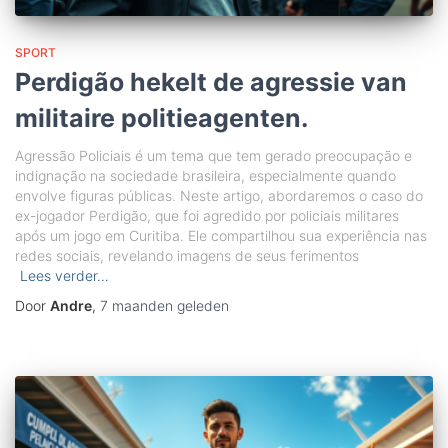
SPORT
Perdigão hekelt de agressie van
militaire politieagenten.
Agressão Policiais é um tema que tem gerado preocupação e
indignação na sociedade brasileira, especialmente quando
envolve figuras públicas. Neste artigo, abordaremos o caso do
ex-jogador Perdigão, que foi agredido por policiais militares
após um jogo em Curitiba. Ele compartilhou sua experiência nas
redes sociais, revelando imagens de seus ferimentos
Lees verder…
Door
Andre
,
7 maanden
geleden