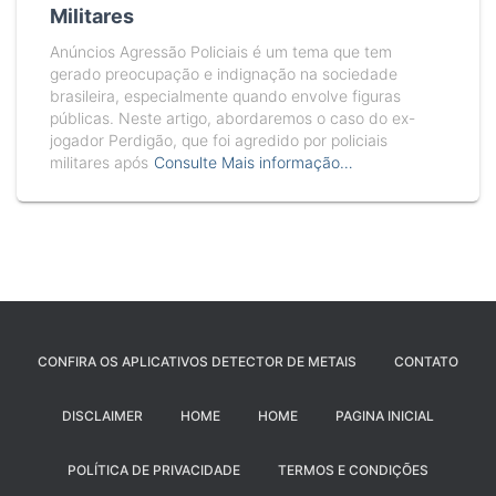
Militares
Anúncios Agressão Policiais é um tema que tem
gerado preocupação e indignação na sociedade
brasileira, especialmente quando envolve figuras
públicas. Neste artigo, abordaremos o caso do ex-
jogador Perdigão, que foi agredido por policiais
militares após
Consulte Mais informação…
CONFIRA OS APLICATIVOS DETECTOR DE METAIS
CONTATO
DISCLAIMER
HOME
HOME
PAGINA INICIAL
POLÍTICA DE PRIVACIDADE
TERMOS E CONDIÇÕES