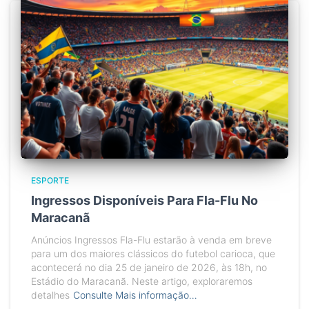
ESPORTE
Ingressos Disponíveis Para Fla-Flu No
Maracanã
Anúncios Ingressos Fla-Flu estarão à venda em breve
para um dos maiores clássicos do futebol carioca, que
acontecerá no dia 25 de janeiro de 2026, às 18h, no
Estádio do Maracanã. Neste artigo, exploraremos
detalhes
Consulte Mais informação…