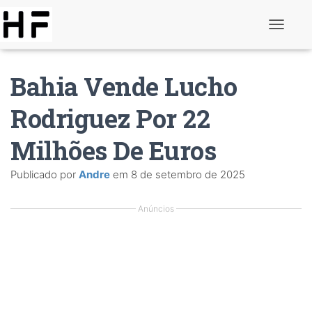
A
l
t
e
Bahia Vende Lucho
r
n
a
Rodriguez Por 22
r
d
Milhões De Euros
e
n
a
Publicado por
Andre
em
8 de setembro de 2025
v
e
g
Anúncios
a
ç
ã
o