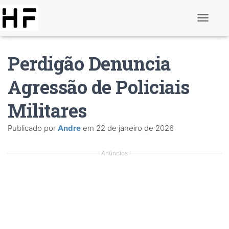
A
l
t
e
Perdigão Denuncia
r
n
a
Agressão de Policiais
r
d
Militares
e
n
a
Publicado por
Andre
em
22 de janeiro de 2026
v
e
g
Anúncios
a
ç
ã
o