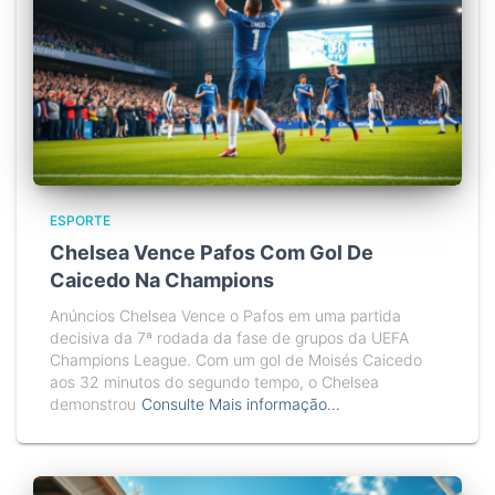
ESPORTE
Chelsea Vence Pafos Com Gol De
Caicedo Na Champions
Anúncios Chelsea Vence o Pafos em uma partida
decisiva da 7ª rodada da fase de grupos da UEFA
Champions League. Com um gol de Moisés Caicedo
aos 32 minutos do segundo tempo, o Chelsea
demonstrou
Consulte Mais informação…