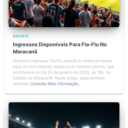
ESPORTE
Ingressos Disponíveis Para Fla-Flu No
Maracanã
Anúncios Ingressos Fla-Flu estarão à venda em breve
para um dos maiores clássicos do futebol carioca, que
acontecerá no dia 25 de janeiro de 2026, às 18h, no
Estádio do Maracanã. Neste artigo, exploraremos
detalhes
Consulte Mais informação…