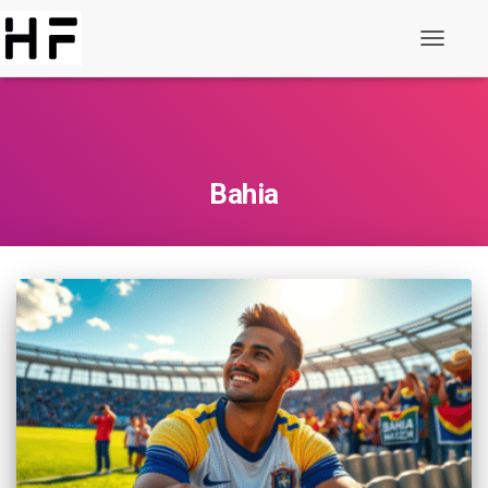
Alternar
de
navegaç
Bahia