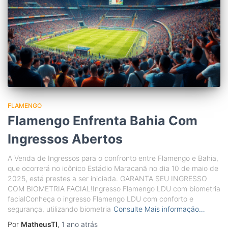
FLAMENGO
Flamengo Enfrenta Bahia Com
Ingressos Abertos
A Venda de Ingressos para o confronto entre Flamengo e Bahia,
que ocorrerá no icônico Estádio Maracanã no dia 10 de maio de
2025, está prestes a ser iniciada. GARANTA SEU INGRESSO
COM BIOMETRIA FACIAL!Ingresso Flamengo LDU com biometria
facialConheça o ingresso Flamengo LDU com conforto e
segurança, utilizando biometria
Consulte Mais informação…
Por
MatheusTI
,
1 ano
atrás