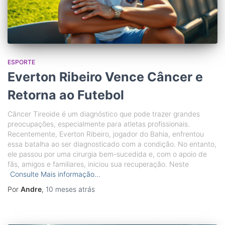
ESPORTE
Everton Ribeiro Vence Câncer e
Retorna ao Futebol
Câncer Tireoide é um diagnóstico que pode trazer grandes
preocupações, especialmente para atletas profissionais.
Recentemente, Everton Ribeiro, jogador do Bahia, enfrentou
essa batalha ao ser diagnosticado com a condição. No entanto,
ele passou por uma cirurgia bem-sucedida e, com o apoio de
fãs, amigos e familiares, iniciou sua recuperação. Neste
Consulte Mais informação…
Por
Andre
,
10 meses
atrás