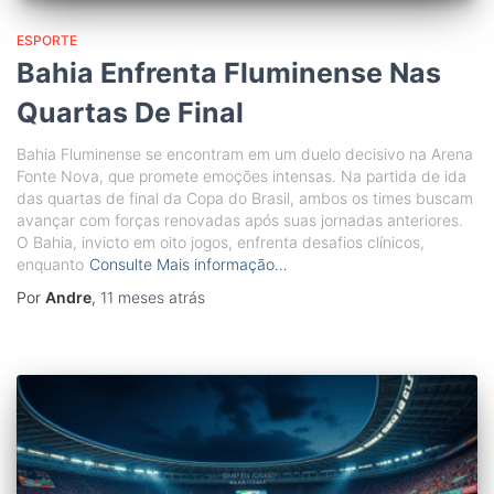
ESPORTE
Bahia Enfrenta Fluminense Nas
Quartas De Final
Bahia Fluminense se encontram em um duelo decisivo na Arena
Fonte Nova, que promete emoções intensas. Na partida de ida
das quartas de final da Copa do Brasil, ambos os times buscam
avançar com forças renovadas após suas jornadas anteriores.
O Bahia, invicto em oito jogos, enfrenta desafios clínicos,
enquanto
Consulte Mais informação…
Por
Andre
,
11 meses
atrás