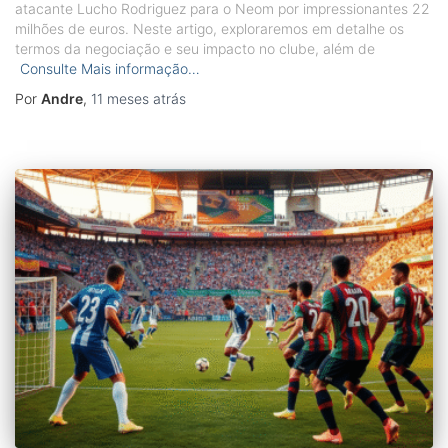
atacante Lucho Rodriguez para o Neom por impressionantes 22
milhões de euros. Neste artigo, exploraremos em detalhe os
termos da negociação e seu impacto no clube, além de
Consulte Mais informação…
Por
Andre
,
11 meses
atrás