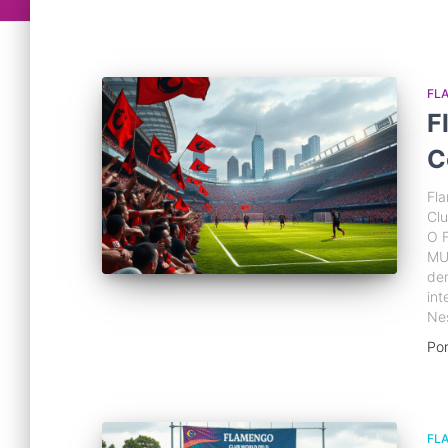
FL
F
C
Fla
Cl
O 
MU
de
int
Nes
Po
FL