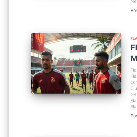
Nes
Po
FL
F
M
Fla
Fl
con
Cl
GR
Fla
Fl
Po