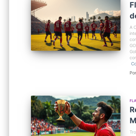
F
d
A C
int
co
GO
Gol
com
Co
Po
FL
R
M
Tro