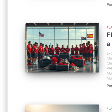
Po
FL
F
a
Ex
Cl
Cl
PA
Mu
Mu
Po
FL