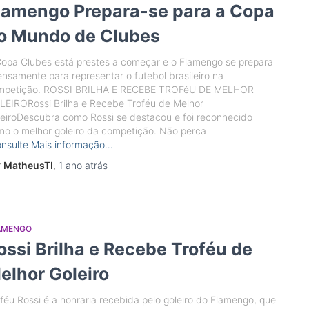
lamengo Prepara-se para a Copa
o Mundo de Clubes
opa Clubes está prestes a começar e o Flamengo se prepara
ensamente para representar o futebol brasileiro na
mpetição. ROSSI BRILHA E RECEBE TROFéU DE MELHOR
LEIRORossi Brilha e Recebe Troféu de Melhor
eiroDescubra como Rossi se destacou e foi reconhecido
o o melhor goleiro da competição. Não perca
nsulte Mais informação…
r
MatheusTI
,
1 ano
atrás
AMENGO
ossi Brilha e Recebe Troféu de
elhor Goleiro
féu Rossi é a honraria recebida pelo goleiro do Flamengo, que