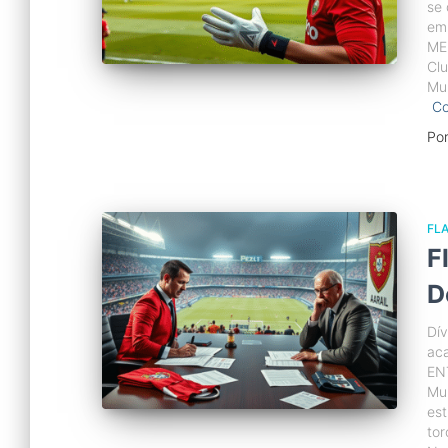
se 
em
ME
Clu
Mun
Co
Po
FL
F
D
Dí
ac
EN
Mu
est
tor