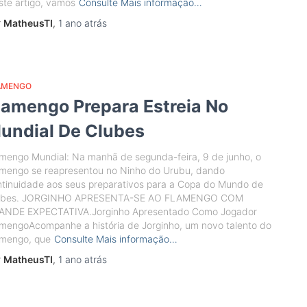
te artigo, vamos
Consulte Mais informação…
r
MatheusTI
,
1 ano
atrás
AMENGO
lamengo Prepara Estreia No
undial De Clubes
mengo Mundial: Na manhã de segunda-feira, 9 de junho, o
amengo se reapresentou no Ninho do Urubu, dando
tinuidade aos seus preparativos para a Copa do Mundo de
ubes. JORGINHO APRESENTA-SE AO FLAMENGO COM
ANDE EXPECTATIVA.Jorginho Apresentado Como Jogador
mengoAcompanhe a história de Jorginho, um novo talento do
amengo, que
Consulte Mais informação…
r
MatheusTI
,
1 ano
atrás