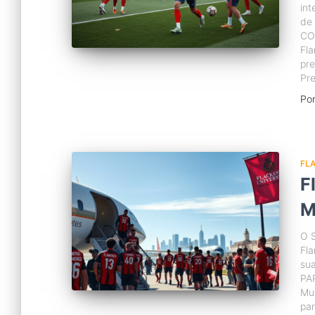
int
de
CO
Fla
pre
Pr
Po
FL
F
M
O S
Fla
su
PA
Mu
par