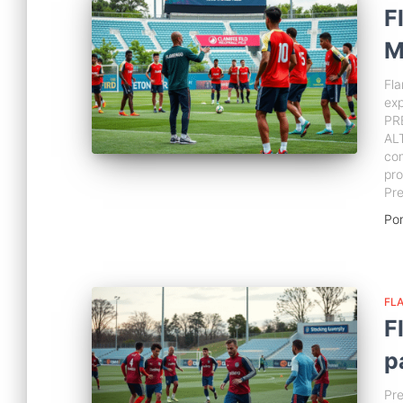
F
M
Fl
ex
PR
AL
co
pro
Pr
Po
FL
F
p
Pre