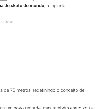
pa de skate do mundo
, atingindo
Anúncios
pa de
75 metros
, redefinindo o conceito de
cou um novo recorde, mas também energizou a