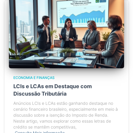
ECONOMIA E FINANÇAS
LCIs e LCAs em Destaque com
Discussão Tributária
Anúncios LCIs e LCAs estão ganhando destaque no
cenário financeiro brasileiro, especialmente em meio à
discussão sobre a isenção do Imposto de Renda.
Neste artigo, vamos explorar como essas letras de
crédito se mantêm competitivas,
Consulte Mais informação…