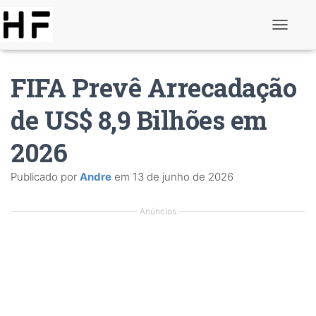
A
l
t
e
FIFA Prevê Arrecadação
r
n
a
de US$ 8,9 Bilhões em
r
d
2026
e
n
a
Publicado por
Andre
em
13 de junho de 2026
v
e
g
Anúncios
a
ç
ã
o