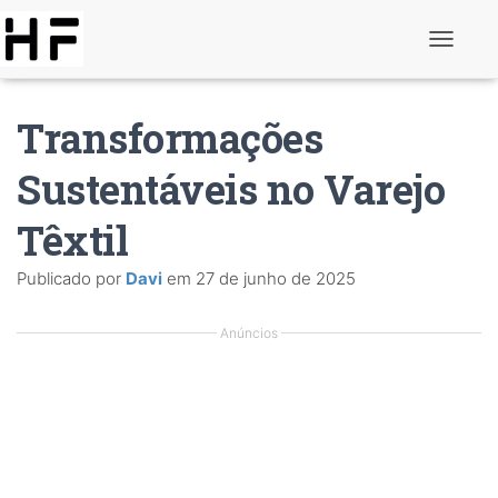
A
l
t
e
Transformações
r
n
a
Sustentáveis no Varejo
r
d
Têxtil
e
n
a
Publicado por
Davi
em
27 de junho de 2025
v
e
g
Anúncios
a
ç
ã
o