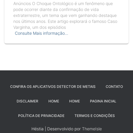
Anúncios O Choque Ontológico é um fenômeno que
pode ocorrer diante da confirmação de vida
extraterrestre, um tema que vem ganhando destaque
nos últimos anos. Este artigo explorará o famoso Caso
Varginha, um dos episódios
Consulte Mais informação…
CONFIRA OS APLICATIVOS DETECTOR DE METAIS
CONTATO
DISCLAIMER
HOME
HOME
PAGINA INICIAL
POLÍTICA DE PRIVACIDADE
TERMOS E CONDIÇÕES
Héstia | Desenvolvido por
ThemeIsle