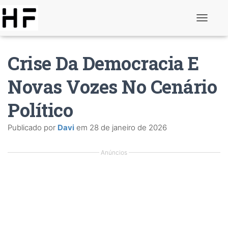
A
l
t
e
Crise Da Democracia E
r
n
a
Novas Vozes No Cenário
r
d
Político
e
n
a
Publicado por
Davi
em
28 de janeiro de 2026
v
e
g
Anúncios
a
ç
ã
o