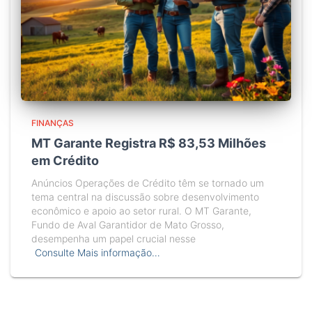
FINANÇAS
MT Garante Registra R$ 83,53 Milhões
em Crédito
Anúncios Operações de Crédito têm se tornado um
tema central na discussão sobre desenvolvimento
econômico e apoio ao setor rural. O MT Garante,
Fundo de Aval Garantidor de Mato Grosso,
desempenha um papel crucial nesse
Consulte Mais informação…