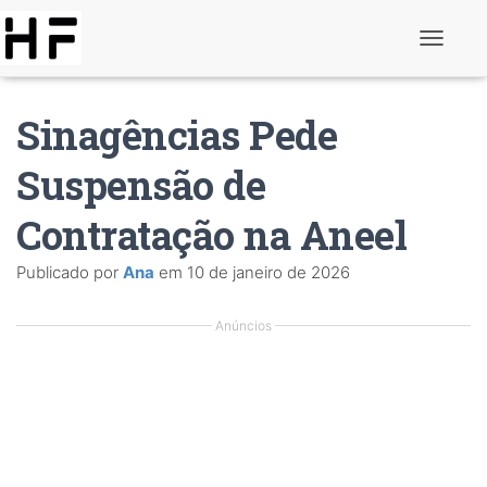
A
l
t
e
Sinagências Pede
r
n
a
Suspensão de
r
d
Contratação na Aneel
e
n
a
Publicado por
Ana
em
10 de janeiro de 2026
v
e
g
Anúncios
a
ç
ã
o