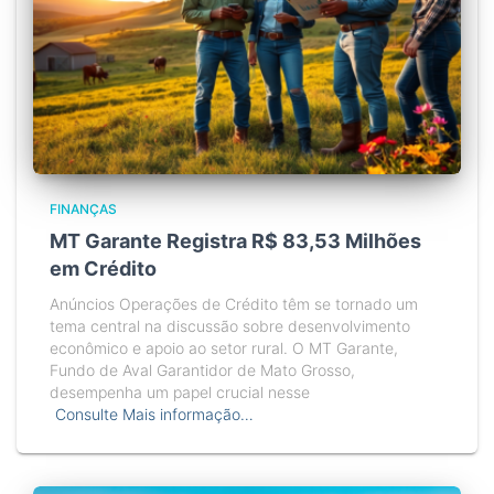
FINANÇAS
MT Garante Registra R$ 83,53 Milhões
em Crédito
Anúncios Operações de Crédito têm se tornado um
tema central na discussão sobre desenvolvimento
econômico e apoio ao setor rural. O MT Garante,
Fundo de Aval Garantidor de Mato Grosso,
desempenha um papel crucial nesse
Consulte Mais informação…