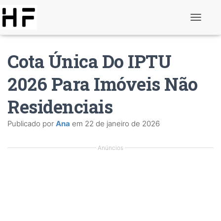
A
l
t
e
Cota Única Do IPTU
r
n
a
2026 Para Imóveis Não
r
d
Residenciais
e
n
a
Publicado por
Ana
em
22 de janeiro de 2026
v
e
g
Anúncios
a
ç
ã
o