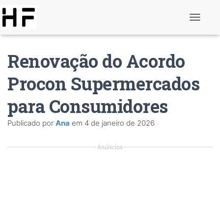
A
l
t
e
Renovação do Acordo
r
n
a
Procon Supermercados
r
d
para Consumidores
e
n
a
Publicado por
Ana
em
4 de janeiro de 2026
v
e
g
Anúncios
a
ç
ã
o