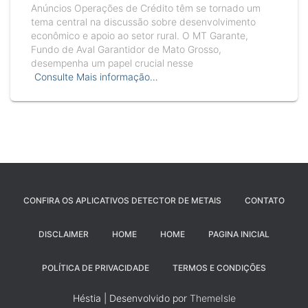
Anúncios Operações de Crédito têm se tornado um
tema central na discussão sobre desenvolvimento
econômico e apoio ao setor rural. O MT Garante,
Fundo de Aval Garantidor de Mato Grosso,
desempenha um papel crucial nesse
Consulte Mais informação…
CONFIRA OS APLICATIVOS DETECTOR DE METAIS
CONTATO
DISCLAIMER
HOME
HOME
PAGINA INICIAL
POLÍTICA DE PRIVACIDADE
TERMOS E CONDIÇÕES
Héstia | Desenvolvido por
ThemeIsle