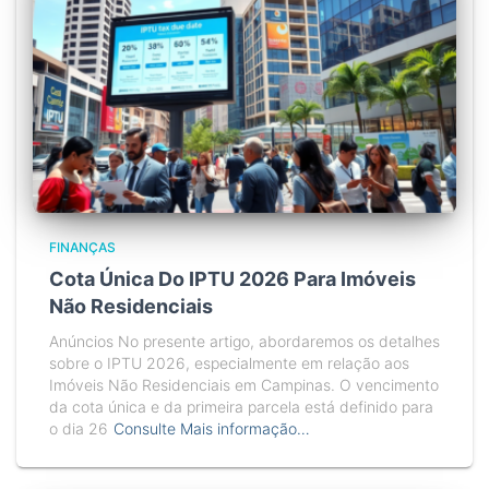
FINANÇAS
Cota Única Do IPTU 2026 Para Imóveis
Não Residenciais
Anúncios No presente artigo, abordaremos os detalhes
sobre o IPTU 2026, especialmente em relação aos
Imóveis Não Residenciais em Campinas. O vencimento
da cota única e da primeira parcela está definido para
o dia 26
Consulte Mais informação…