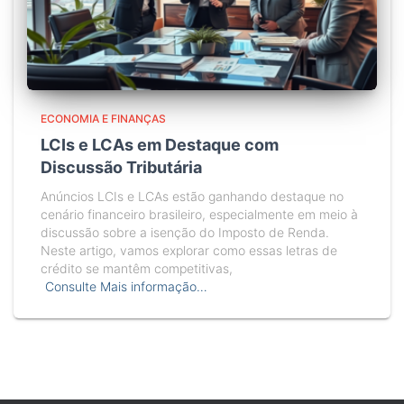
ECONOMIA E FINANÇAS
LCIs e LCAs em Destaque com
Discussão Tributária
Anúncios LCIs e LCAs estão ganhando destaque no
cenário financeiro brasileiro, especialmente em meio à
discussão sobre a isenção do Imposto de Renda.
Neste artigo, vamos explorar como essas letras de
crédito se mantêm competitivas,
Consulte Mais informação…