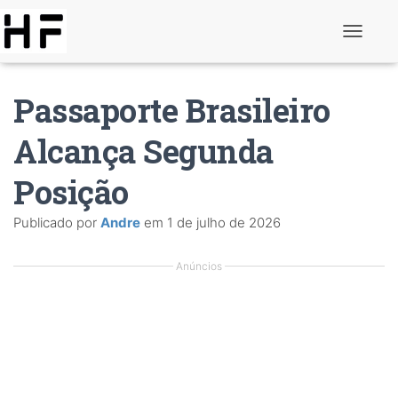
A
l
t
e
Passaporte Brasileiro
r
n
a
Alcança Segunda
r
d
Posição
e
n
a
Publicado por
Andre
em
1 de julho de 2026
v
e
g
Anúncios
a
ç
ã
o