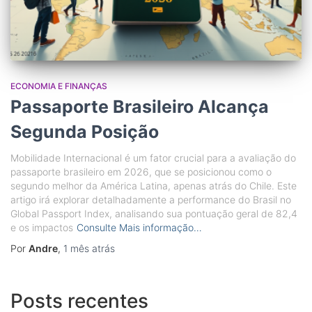
ECONOMIA E FINANÇAS
Passaporte Brasileiro Alcança
Segunda Posição
Mobilidade Internacional é um fator crucial para a avaliação do
passaporte brasileiro em 2026, que se posicionou como o
segundo melhor da América Latina, apenas atrás do Chile. Este
artigo irá explorar detalhadamente a performance do Brasil no
Global Passport Index, analisando sua pontuação geral de 82,4
e os impactos
Consulte Mais informação…
Por
Andre
,
1 mês
atrás
Posts recentes