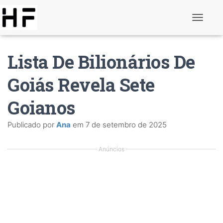
A
l
t
e
Lista De Bilionários De
r
n
a
Goiás Revela Sete
r
d
Goianos
e
n
a
Publicado por
Ana
em
7 de setembro de 2025
v
e
g
Anúncios
a
ç
ã
o