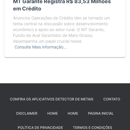
MT Garante Registra R$ 83,53 Milhões
em Crédito
Anúncios Operações de Crédito têm se tornado um
tema central na discussão sobre desenvolvimento
econômico e apoio ao setor rural. O MT Garante,
Fundo de Aval Garantidor de Mato Grosso,
desempenha um papel crucial nesse
Consulte Mais informação…
CONFIRA OS APLICATIVOS DETECTOR DE METAIS
CONTATO
DISCLAIMER
HOME
HOME
PAGINA INICIAL
POLÍTICA DE PRIVACIDADE
TERMOS E CONDIÇÕES