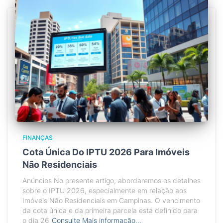
FINANÇAS
Cota Única Do IPTU 2026 Para Imóveis
Não Residenciais
Anúncios No presente artigo, abordaremos os detalhes
sobre o IPTU 2026, especialmente em relação aos
Imóveis Não Residenciais em Campinas. O vencimento
da cota única e da primeira parcela está definido para
o dia 26
Consulte Mais informação…