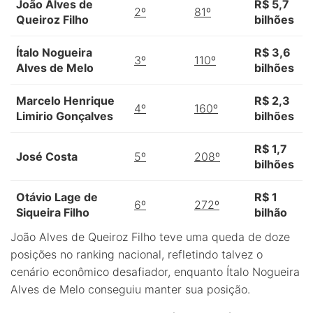
João Alves de
R$ 5,7
2º
81º
Queiroz Filho
bilhões
Ítalo Nogueira
R$ 3,6
3º
110º
Alves de Melo
bilhões
Marcelo Henrique
R$ 2,3
4º
160º
Limirio Gonçalves
bilhões
R$ 1,7
José Costa
5º
208º
bilhões
Otávio Lage de
R$ 1
6º
272º
Siqueira Filho
bilhão
João Alves de Queiroz Filho teve uma queda de doze
posições no ranking nacional, refletindo talvez o
cenário econômico desafiador, enquanto Ítalo Nogueira
Alves de Melo conseguiu manter sua posição.