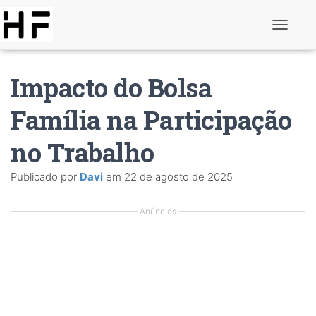
A
l
t
e
Impacto do Bolsa
r
n
a
Família na Participação
r
d
no Trabalho
e
n
a
Publicado por
Davi
em
22 de agosto de 2025
v
e
g
Anúncios
a
ç
ã
o