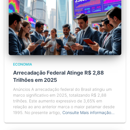
ECONOMIA
Arrecadação Federal Atinge R$ 2,88
Trilhões em 2025
Anúncios A arrecadação federal do Brasil atingiu um
marco significativo em 2025, totalizando R$ 2,88
trilhões. Este aumento expressivo de 3,65% em
relação ao ano anterior marca o maior patamar desde
1995. No presente artigo,
Consulte Mais informação…