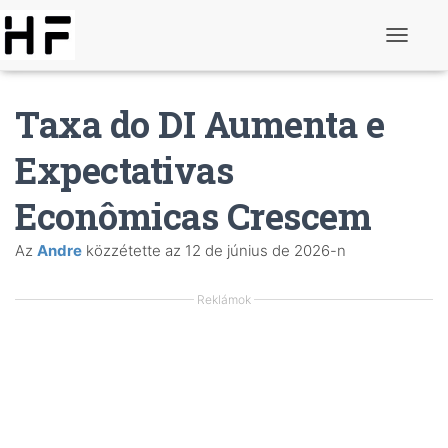
K
a
p
c
Taxa do DI Aumenta e
s
o
l
Expectativas
j
a
Econômicas Crescem
b
e
a
Az
Andre
közzétette az
12 de június de 2026
-n
n
a
v
Reklámok
i
g
á
c
i
ó
t