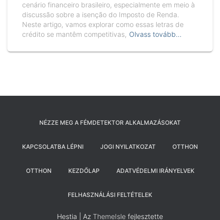
cenário financeiro brasileiro, especialmente em meio à
discussão sobre a isenção do Imposto de Renda.
Neste artigo, vamos explorar como essas letras de
crédito se mantêm competitivas,
Olvass tovább…
NÉZZE MEG A FÉMDETEKTOR ALKALMAZÁSOKAT
KAPCSOLATBA LÉPNI
JOGI NYILATKOZAT
OTTHON
OTTHON
KEZDŐLAP
ADATVÉDELMI IRÁNYELVEK
FELHASZNÁLÁSI FELTÉTELEK
Hestia | Az
ThemeIsle
fejlesztette