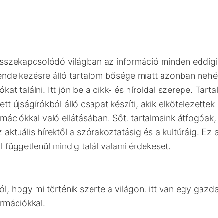
összekapcsolódó világban az információ minden eddig
endelkezésre álló tartalom bősége miatt azonban neh
kat találni. Itt jön be a cikk- és híroldal szerepe. Tar
ett újságírókból álló csapat készíti, akik elkötelezette
mációkkal való ellátásában. Sőt, tartalmaink átfogóak,
az aktuális hírektől a szórakoztatásig és a kultúráig. Ez 
l függetlenül mindig talál valami érdekeset.
ról, hogy mi történik szerte a világon, itt van egy gaz
ormációkkal.