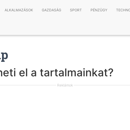
ALKALMAZÁSOK
GAZDASÁG
SPORT
PÉNZÜGY
TECHNO
ap
heti el a tartalmainkat?
Reklámok