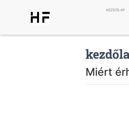
KEZDŐLAP
kezdől
Miért ér