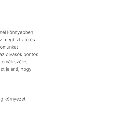
inél könnyebben
éz megbízható és
talomunkat
k az olvasók pontos
 témák széles
azt jelenti, hogy
dag környezet