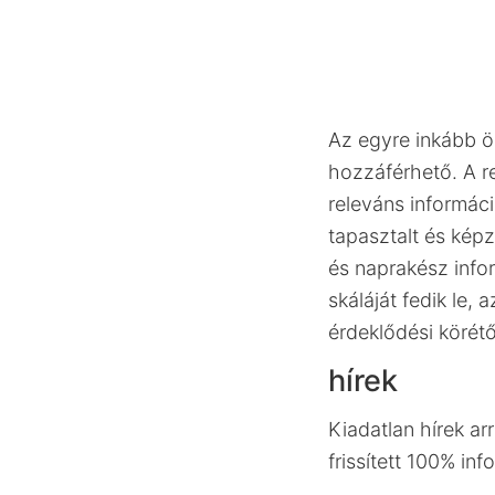
Az egyre inkább 
hozzáférhető. A r
releváns információ
tapasztalt és képz
és naprakész infor
skáláját fedik le, 
érdeklődési körétő
hírek
Kiadatlan hírek ar
frissített 100% inf