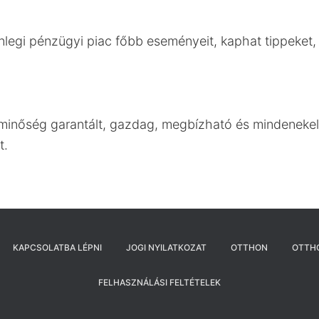
enlegi pénzügyi piac főbb eseményeit, kaphat tippeket
inőség garantált, gazdag, megbízható és mindenekel
t.
KAPCSOLATBA LÉPNI
JOGI NYILATKOZAT
OTTHON
OTTH
FELHASZNÁLÁSI FELTÉTELEK