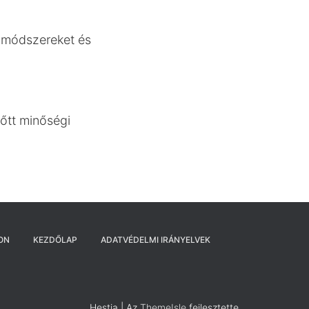
, módszereket és
őtt minőségi
ON
KEZDŐLAP
ADATVÉDELMI IRÁNYELVEK
Hestia | Az
ThemeIsle
fejlesztette