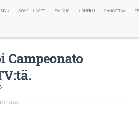
ISIVU
SOVELLUKSET
TALOUS
URHEILU
RAHOITTAA
T
oi Campeonato
TV:tä.
6
Mainokset