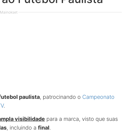
Mainokset
futebol paulista
, patrocinando o
Campeonato
TV
.
ampla visibilidade
para a marca, visto que suas
das
, incluindo a
final
.