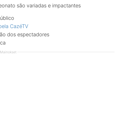
onato são variadas e impactantes
público
 pela CazéTV
ção dos espectadores
rca
Mainokset