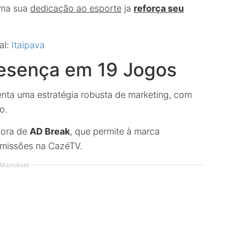
rma sua
dedicação ao esporte
ja
reforça seu
al:
Itaipava
resença em 19 Jogos
nta uma estratégia robusta de marketing, com
o.
dora de
AD Break
, que permite à marca
smissões na CazéTV.
Mainokset