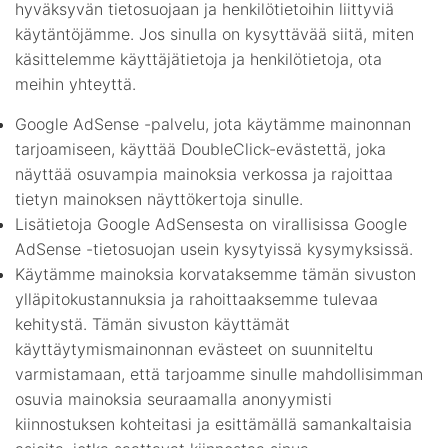
hyväksyvän tietosuojaan ja henkilötietoihin liittyviä
käytäntöjämme. Jos sinulla on kysyttävää siitä, miten
käsittelemme käyttäjätietoja ja henkilötietoja, ota
meihin yhteyttä.
Google AdSense -palvelu, jota käytämme mainonnan
tarjoamiseen, käyttää DoubleClick-evästettä, joka
näyttää osuvampia mainoksia verkossa ja rajoittaa
tietyn mainoksen näyttökertoja sinulle.
Lisätietoja Google AdSensesta on virallisissa Google
AdSense -tietosuojan usein kysytyissä kysymyksissä.
Käytämme mainoksia korvataksemme tämän sivuston
ylläpitokustannuksia ja rahoittaaksemme tulevaa
kehitystä. Tämän sivuston käyttämät
käyttäytymismainonnan evästeet on suunniteltu
varmistamaan, että tarjoamme sinulle mahdollisimman
osuvia mainoksia seuraamalla anonyymisti
kiinnostuksen kohteitasi ja esittämällä samankaltaisia ​​