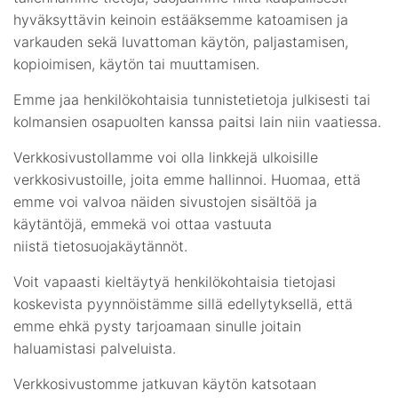
hyväksyttävin keinoin estääksemme katoamisen ja
varkauden sekä luvattoman käytön, paljastamisen,
kopioimisen, käytön tai muuttamisen.
Emme jaa henkilökohtaisia tunnistetietoja julkisesti tai
kolmansien osapuolten kanssa paitsi lain niin vaatiessa.
Verkkosivustollamme voi olla linkkejä ulkoisille
verkkosivustoille, joita emme hallinnoi. Huomaa, että
emme voi valvoa näiden sivustojen sisältöä ja
käytäntöjä, emmekä voi ottaa vastuuta
niistä
tietosuojakäytännöt
.
Voit vapaasti kieltäytyä henkilökohtaisia tietojasi
koskevista pyynnöistämme sillä edellytyksellä, että
emme ehkä pysty tarjoamaan sinulle joitain
haluamistasi palveluista.
Verkkosivustomme jatkuvan käytön katsotaan