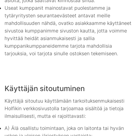
asioita, jotka saattavat kiinnostaa sinua.
Useat kumppanit mainostavat puolestamme ja
tytäryritysten seurantaevästeet antavat meille
mahdollisuuden nähdä, ovatko asiakkaamme käyttäneet
sivustoa kumppanimme sivuston kautta, jotta voimme
hyvittää heidät asianmukaisesti ja sallia
kumppanikumppaneidemme tarjota mahdollisia
tarjouksia, voi tarjota sinulle ostoksen tekemiseen.
Käyttäjän sitoutuminen
Käyttäjä sitoutuu käyttämään tarkoituksenmukaisesti
Holfikin verkkosivustolla tarjoamaa sisältöä ja tietoja
ilmaisullisesti, mutta ei rajoittavasti:
A) Älä osallistu toimintaan, joka on laitonta tai hyvän
uskon ja yleisen järjestyksen vastaista;