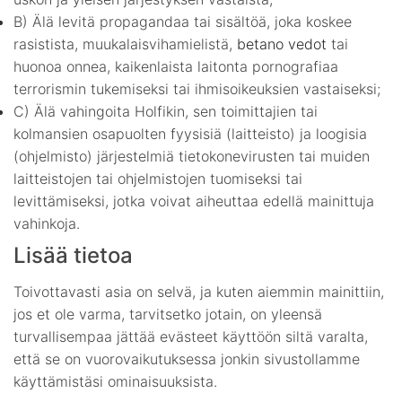
B) Älä levitä propagandaa tai sisältöä, joka koskee
rasistista, muukalaisvihamielistä,
betano vedot
tai
huonoa onnea, kaikenlaista laitonta pornografiaa
terrorismin tukemiseksi tai ihmisoikeuksien vastaiseksi;
C) Älä vahingoita Holfikin, sen toimittajien tai
kolmansien osapuolten fyysisiä (laitteisto) ja loogisia
(ohjelmisto) järjestelmiä tietokonevirusten tai muiden
laitteistojen tai ohjelmistojen tuomiseksi tai
levittämiseksi, jotka voivat aiheuttaa edellä mainittuja
vahinkoja.
Lisää tietoa
Toivottavasti asia on selvä, ja kuten aiemmin mainittiin,
jos et ole varma, tarvitsetko jotain, on yleensä
turvallisempaa jättää evästeet käyttöön siltä varalta,
että se on vuorovaikutuksessa jonkin sivustollamme
käyttämistäsi ominaisuuksista.