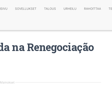
ISIVU
SOVELLUKSET
TALOUS
URHEILU
RAHOITTAA
T
uda na Renegociação
Mainokset