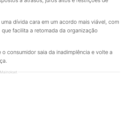
ostos a atrasos, juros altos e restrições de
r uma dívida cara em um acordo mais viável, com
 que facilita a retomada da organização
ue o consumidor saia da inadimplência e volte a
ça.
Mainokset