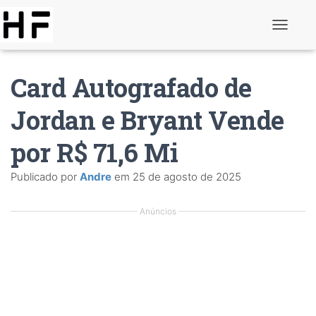
A
l
t
e
Card Autografado de
r
n
a
Jordan e Bryant Vende
r
d
por R$ 71,6 Mi
e
n
a
Publicado por
Andre
em
25 de agosto de 2025
v
e
g
Anúncios
a
ç
ã
o