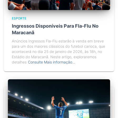
ESPORTE
Ingressos Disponíveis Para Fla-Flu No
Maracanã
Anúncios Ingressos Fla-Flu estarão à venda em breve
para um dos maiores clássicos do futebol carioca, que
acontecerá no dia 25 de janeiro de 2026, às 18h, no
Estádio do Maracanã. Neste artigo, exploraremos
detalhes
Consulte Mais informação…