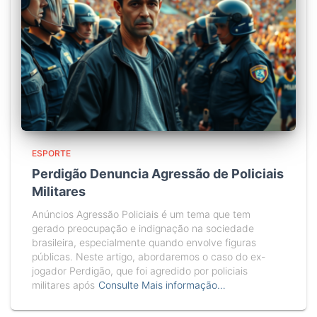
ESPORTE
Perdigão Denuncia Agressão de Policiais
Militares
Anúncios Agressão Policiais é um tema que tem
gerado preocupação e indignação na sociedade
brasileira, especialmente quando envolve figuras
públicas. Neste artigo, abordaremos o caso do ex-
jogador Perdigão, que foi agredido por policiais
militares após
Consulte Mais informação…