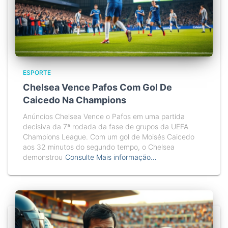
ESPORTE
Chelsea Vence Pafos Com Gol De
Caicedo Na Champions
Anúncios Chelsea Vence o Pafos em uma partida
decisiva da 7ª rodada da fase de grupos da UEFA
Champions League. Com um gol de Moisés Caicedo
aos 32 minutos do segundo tempo, o Chelsea
demonstrou
Consulte Mais informação…