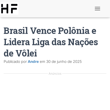
A
l
t
e
Brasil Vence Polônia e
r
n
a
Lidera Liga das Nações
r
d
de Vôlei
e
n
a
Publicado por
Andre
em
30 de junho de 2025
v
e
g
Anúncios
a
ç
ã
o