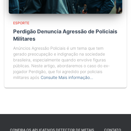
ESPORTE
Perdigão Denuncia Agressão de Policiais
Militares
Anúncios Agressão Policiais é um tema que tem
gerado preocupação e indignação na sociedade
brasileira, especialmente quando envolve figuras
públicas. Neste artigo, abordaremos o caso do ex-
jogador Perdigão, que foi agredido por policiais
militares após
Consulte Mais informação…
CONFIRA OS APLICATIVOS DETECTOR DE METAIS
CONTATO