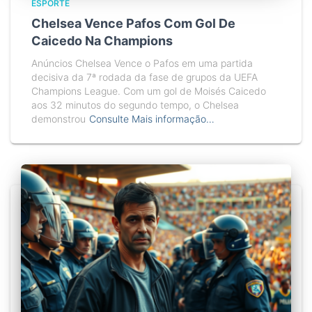
ESPORTE
Chelsea Vence Pafos Com Gol De
Caicedo Na Champions
Anúncios Chelsea Vence o Pafos em uma partida
decisiva da 7ª rodada da fase de grupos da UEFA
Champions League. Com um gol de Moisés Caicedo
aos 32 minutos do segundo tempo, o Chelsea
demonstrou
Consulte Mais informação…