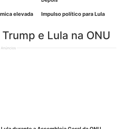
Depois
mica elevada
Impulso político para Lula
 Trump e Lula na ONU
Anúncios
 Lula durante a Assembleia Geral da ONU