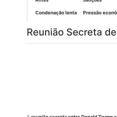
Antes
Sanções
Condenação lenta
Pressão econô
Reunião Secreta de
A
reunião secreta entre Donald Trump e