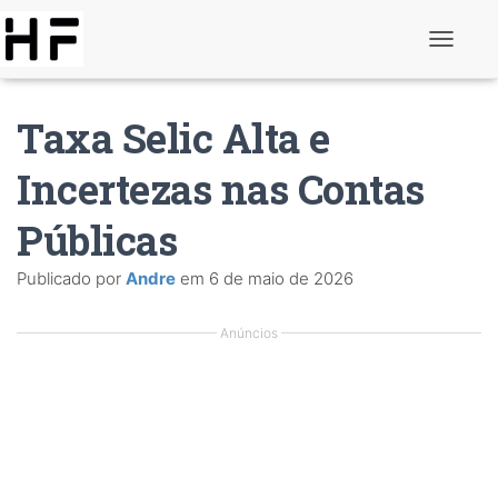
A
l
t
e
Taxa Selic Alta e
r
n
a
Incertezas nas Contas
r
d
Públicas
e
n
a
Publicado por
Andre
em
6 de maio de 2026
v
e
g
Anúncios
a
ç
ã
o