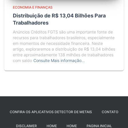
ECONOMIA E FINANÇAS
Distribuição de R$ 13,04 Bilhões Para
Trabalhadores
Anúncios Créditos FGTS são uma importante fonte de
recursos para trabalhadores brasileiros, especialmente
em momentos de necessidade financeira. Neste
artigo, exploraremos a distribuição de R$ 13,04 bilhões
entre aproximadamente 138 milhões de trabalhadores
com saldo
Consulte Mais informação…
CONFIRA OS APLICATIVOS DETECTOR DE METAIS
CONTATO
DISCLAIMER
HOME
HOME
PAGINA INICIAL