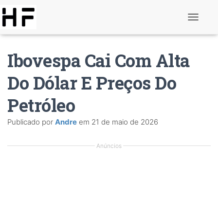
A
l
t
e
Ibovespa Cai Com Alta
r
n
a
Do Dólar E Preços Do
r
d
Petróleo
e
n
a
Publicado por
Andre
em
21 de maio de 2026
v
e
g
Anúncios
a
ç
ã
o