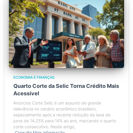
ECONOMIA E FINANÇAS
Quarto Corte da Selic Torna Crédito Mais
Acessível
Anúncios Corte Selic é um assunto de grande
relevância no cenário econômico brasileiro,
especialmente após a recente redução da taxa de
juros de 14,25% para 14% ao ano, marcando o quarto
corte consecutivo. Neste artigo,
Consulte Mais informação…