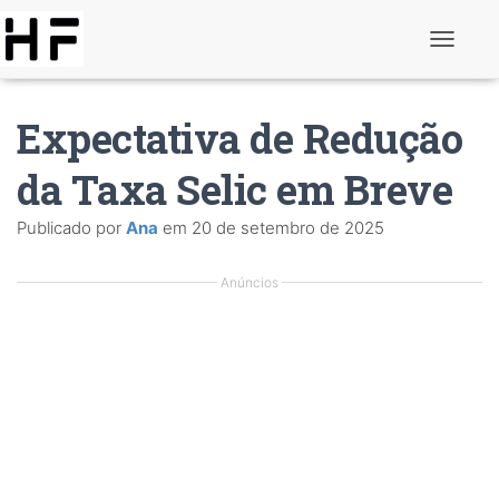
A
l
t
e
Expectativa de Redução
r
n
a
da Taxa Selic em Breve
r
d
Publicado por
Ana
em
20 de setembro de 2025
e
n
a
Anúncios
v
e
g
a
ç
ã
o