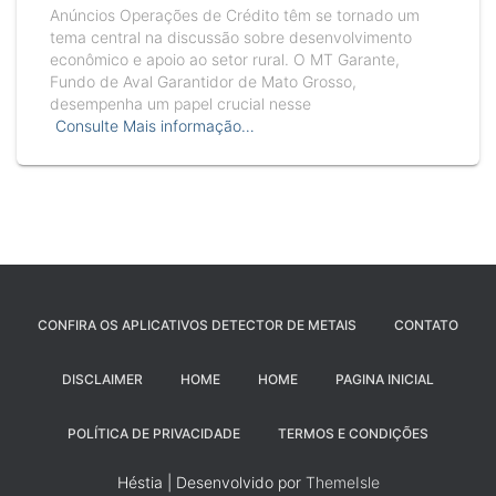
Anúncios Operações de Crédito têm se tornado um
tema central na discussão sobre desenvolvimento
econômico e apoio ao setor rural. O MT Garante,
Fundo de Aval Garantidor de Mato Grosso,
desempenha um papel crucial nesse
Consulte Mais informação…
CONFIRA OS APLICATIVOS DETECTOR DE METAIS
CONTATO
DISCLAIMER
HOME
HOME
PAGINA INICIAL
POLÍTICA DE PRIVACIDADE
TERMOS E CONDIÇÕES
Héstia | Desenvolvido por
ThemeIsle