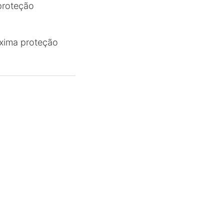
 proteção
áxima proteção