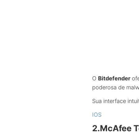
O
Bitdefender
ofe
poderosa de malw
Sua interface intu
IOS
2.
McAfee To