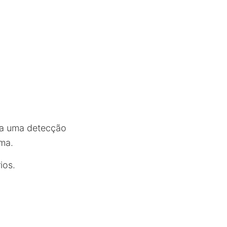
na uma detecção
ma.
ios.