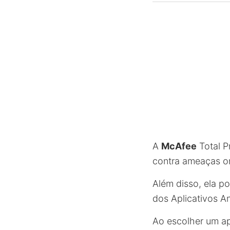
A
McAfee
Total P
contra ameaças on
Além disso, ela p
dos Aplicativos An
Ao escolher um ap