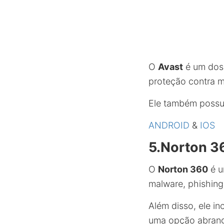
O
Avast
é um dos 
proteção contra m
Ele também possui
ANDROID
&
IOS
5.
Norton 3
O
Norton 360
é u
malware, phishing
Além disso, ele in
uma opção abrange