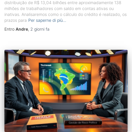
distribuição de R$ 13,04 bilhões entre aproximadamente 138
milhões de trabalhadores com saldo em contas ativas ou
inativas. Analisaremos como o cálculo do crédito é realizado, os
prazos para
Per saperne di più…
Entro
Andre
,
2 giorni
fa