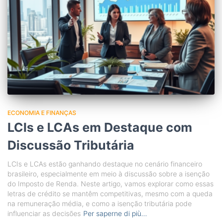
ECONOMIA E FINANÇAS
LCIs e LCAs em Destaque com
Discussão Tributária
LCIs e LCAs estão ganhando destaque no cenário financeiro
brasileiro, especialmente em meio à discussão sobre a isenção
do Imposto de Renda. Neste artigo, vamos explorar como essas
letras de crédito se mantêm competitivas, mesmo com a queda
na remuneração média, e como a isenção tributária pode
influenciar as decisões
Per saperne di più…