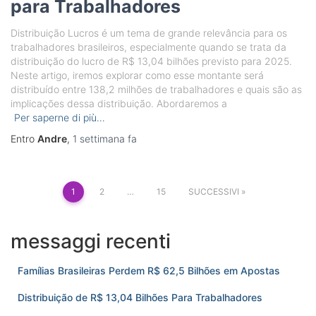
para Trabalhadores
Distribuição Lucros é um tema de grande relevância para os
trabalhadores brasileiros, especialmente quando se trata da
distribuição do lucro de R$ 13,04 bilhões previsto para 2025.
Neste artigo, iremos explorar como esse montante será
distribuído entre 138,2 milhões de trabalhadores e quais são as
implicações dessa distribuição. Abordaremos a
Per saperne di più…
Entro
Andre
,
1 settimana
fa
Paginazione
1
2
…
15
SUCCESSIVI
degli
articoli
messaggi recenti
Famílias Brasileiras Perdem R$ 62,5 Bilhões em Apostas
Distribuição de R$ 13,04 Bilhões Para Trabalhadores