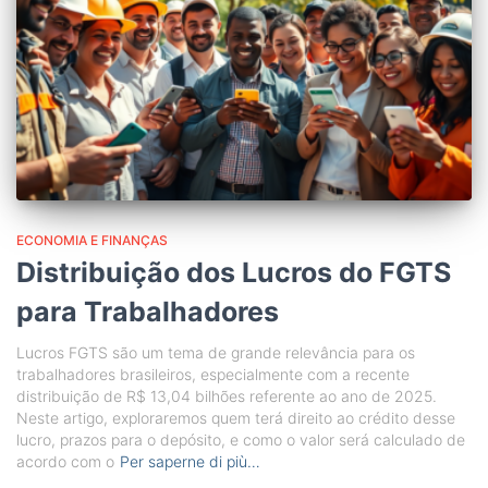
ECONOMIA E FINANÇAS
Distribuição dos Lucros do FGTS
para Trabalhadores
Lucros FGTS são um tema de grande relevância para os
trabalhadores brasileiros, especialmente com a recente
distribuição de R$ 13,04 bilhões referente ao ano de 2025.
Neste artigo, exploraremos quem terá direito ao crédito desse
lucro, prazos para o depósito, e como o valor será calculado de
acordo com o
Per saperne di più…