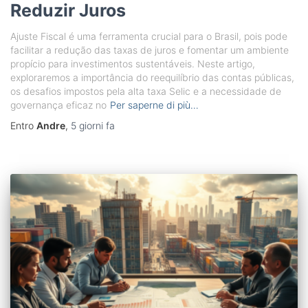
Reduzir Juros
Ajuste Fiscal é uma ferramenta crucial para o Brasil, pois pode
facilitar a redução das taxas de juros e fomentar um ambiente
propício para investimentos sustentáveis. Neste artigo,
exploraremos a importância do reequilíbrio das contas públicas,
os desafios impostos pela alta taxa Selic e a necessidade de
governança eficaz no
Per saperne di più…
Entro
Andre
,
5 giorni
fa