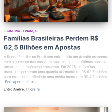
ECONOMIA E FINANÇAS
Famílias Brasileiras Perdem R$
62,5 Bilhões em Apostas
A Renda Familiar no Brasil tem enfrentado um desafio crescente
com o aumento das casas de apostas, que nos últimos anos se
tornaram um fenômeno crescente. Em 2025, as famílias
brasileiras perderam uma quantia alarmante de R$ 62,5 bilhões
para esse setor, refletindo uma média mensal de R$ 4,7 bilhões.
Per saperne di più…
Entro
Andre
,
17 ore
fa