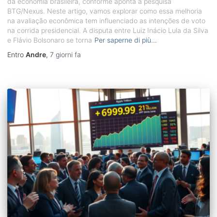
da economia brasileira, conforme aponta a pesquisa
BTG/Nexus. Neste artigo, vamos explorar como essa melhoria
na avaliação econômica tem influenciado as intenções de voto
na corrida presidencial. A disputa entre Luiz Inácio Lula da Silva
e Flávio Bolsonaro se torna
Per saperne di più…
Entro
Andre
,
7 giorni
fa