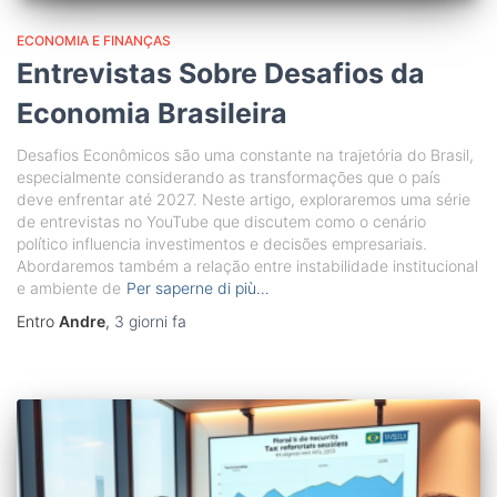
ECONOMIA E FINANÇAS
Entrevistas Sobre Desafios da
Economia Brasileira
Desafios Econômicos são uma constante na trajetória do Brasil,
especialmente considerando as transformações que o país
deve enfrentar até 2027. Neste artigo, exploraremos uma série
de entrevistas no YouTube que discutem como o cenário
político influencia investimentos e decisões empresariais.
Abordaremos também a relação entre instabilidade institucional
e ambiente de
Per saperne di più…
Entro
Andre
,
3 giorni
fa