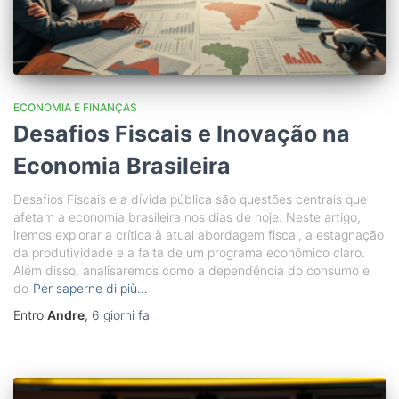
ECONOMIA E FINANÇAS
Desafios Fiscais e Inovação na
Economia Brasileira
Desafios Fiscais e a dívida pública são questões centrais que
afetam a economia brasileira nos dias de hoje. Neste artigo,
iremos explorar a crítica à atual abordagem fiscal, a estagnação
da produtividade e a falta de um programa econômico claro.
Além disso, analisaremos como a dependência do consumo e
do
Per saperne di più…
Entro
Andre
,
6 giorni
fa