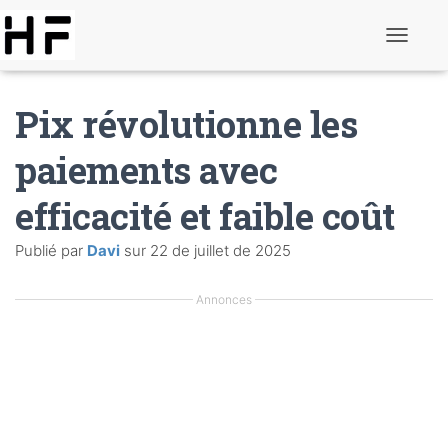
B
a
s
c
Pix révolutionne les
u
l
e
paiements avec
r
l
efficacité et faible coût
a
n
a
Publié par
Davi
sur
22 de juillet de 2025
v
i
g
Annonces
a
t
i
o
n