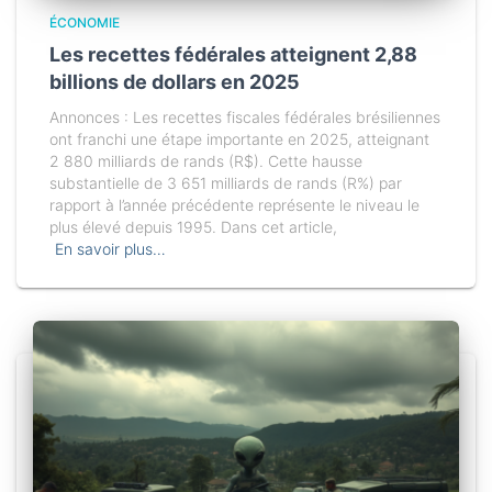
ÉCONOMIE
Les recettes fédérales atteignent 2,88
billions de dollars en 2025
Annonces : Les recettes fiscales fédérales brésiliennes
ont franchi une étape importante en 2025, atteignant
2 880 milliards de rands (R$). Cette hausse
substantielle de 3 651 milliards de rands (R%) par
rapport à l’année précédente représente le niveau le
plus élevé depuis 1995. Dans cet article,
En savoir plus…