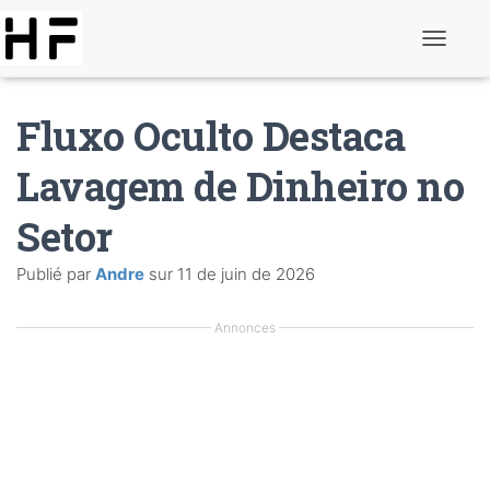
B
a
s
c
Fluxo Oculto Destaca
u
l
e
Lavagem de Dinheiro no
r
l
Setor
a
n
a
Publié par
Andre
sur
11 de juin de 2026
v
i
g
Annonces
a
t
i
o
n