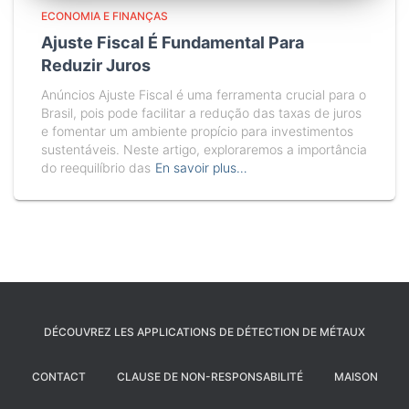
ECONOMIA E FINANÇAS
Ajuste Fiscal É Fundamental Para
Reduzir Juros
Anúncios Ajuste Fiscal é uma ferramenta crucial para o
Brasil, pois pode facilitar a redução das taxas de juros
e fomentar um ambiente propício para investimentos
sustentáveis. Neste artigo, exploraremos a importância
do reequilíbrio das
En savoir plus…
DÉCOUVREZ LES APPLICATIONS DE DÉTECTION DE MÉTAUX
CONTACT
CLAUSE DE NON-RESPONSABILITÉ
MAISON