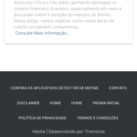
Anúncios LCIs e LCAs estão ganhando destaque no
cenário financeiro brasileiro, especialmente em meio à
discussão sobre a isenção do Imposto de Renda.
Neste artigo, vamos explorar como essas letras de
crédito se mantêm competitivas,
Consulte Mais informação…
CONFIRA OS APLICATIVOS DETECTOR DE METAIS
CONTATO
DISCLAIMER
HOME
HOME
PAGINA INICIAL
POLÍTICA DE PRIVACIDADE
TERMOS E CONDIÇÕES
Héstia | Desenvolvido por
ThemeIsle