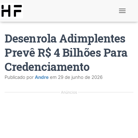
A
l
t
e
Desenrola Adimplentes
r
n
a
Prevê R$ 4 Bilhões Para
r
d
Credenciamento
e
n
a
Publicado por
Andre
em
29 de junho de 2026
v
e
g
Anúncios
a
ç
ã
o