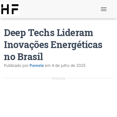
A
l
t
e
Deep Techs Lideram
r
n
a
Inovações Energéticas
r
d
no Brasil
e
n
a
Publicado por
Pamela
em
4 de julho de 2025
v
e
g
Anúncios
a
ç
ã
o