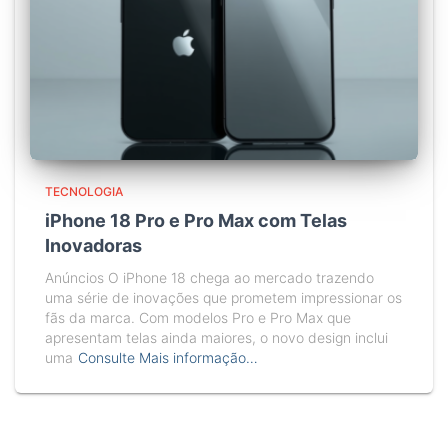
TECNOLOGIA
iPhone 18 Pro e Pro Max com Telas
Inovadoras
Anúncios O iPhone 18 chega ao mercado trazendo
uma série de inovações que prometem impressionar os
fãs da marca. Com modelos Pro e Pro Max que
apresentam telas ainda maiores, o novo design inclui
uma
Consulte Mais informação…