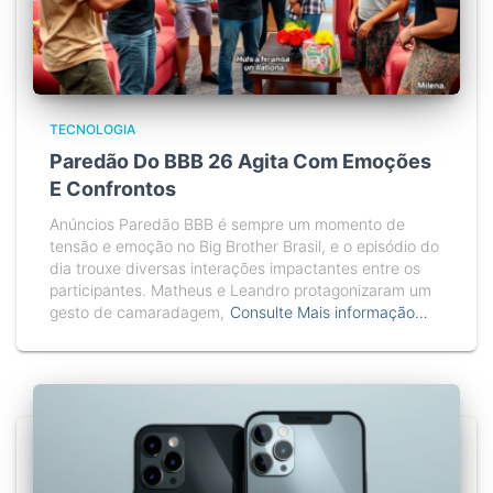
TECNOLOGIA
Paredão Do BBB 26 Agita Com Emoções
E Confrontos
Anúncios Paredão BBB é sempre um momento de
tensão e emoção no Big Brother Brasil, e o episódio do
dia trouxe diversas interações impactantes entre os
participantes. Matheus e Leandro protagonizaram um
gesto de camaradagem,
Consulte Mais informação…