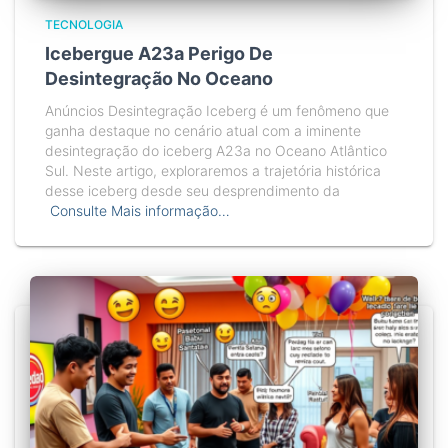
TECNOLOGIA
Icebergue A23a Perigo De
Desintegração No Oceano
Anúncios Desintegração Iceberg é um fenômeno que
ganha destaque no cenário atual com a iminente
desintegração do iceberg A23a no Oceano Atlântico
Sul. Neste artigo, exploraremos a trajetória histórica
desse iceberg desde seu desprendimento da
Consulte Mais informação…