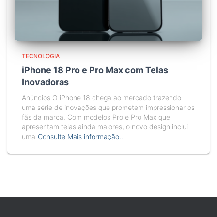
TECNOLOGIA
iPhone 18 Pro e Pro Max com Telas
Inovadoras
Anúncios O iPhone 18 chega ao mercado trazendo
uma série de inovações que prometem impressionar os
fãs da marca. Com modelos Pro e Pro Max que
apresentam telas ainda maiores, o novo design inclui
uma
Consulte Mais informação…