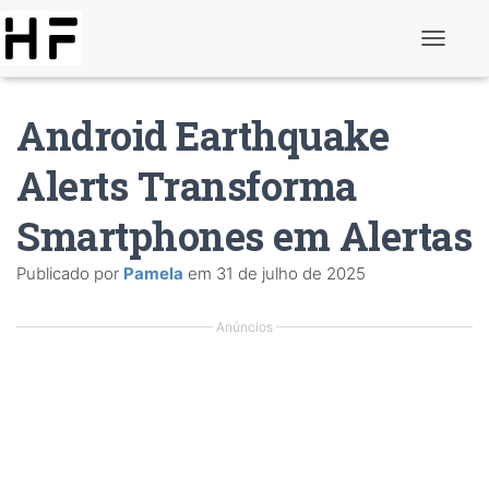
A
l
t
e
Android Earthquake
r
n
a
Alerts Transforma
r
d
Smartphones em Alertas
e
n
a
Publicado por
Pamela
em
31 de julho de 2025
v
e
g
Anúncios
a
ç
ã
o