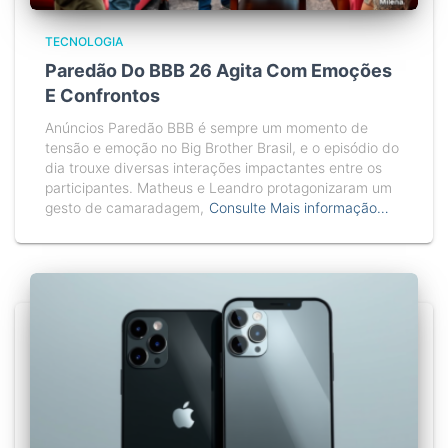
TECNOLOGIA
Paredão Do BBB 26 Agita Com Emoções
E Confrontos
Anúncios Paredão BBB é sempre um momento de
tensão e emoção no Big Brother Brasil, e o episódio do
dia trouxe diversas interações impactantes entre os
participantes. Matheus e Leandro protagonizaram um
gesto de camaradagem,
Consulte Mais informação…