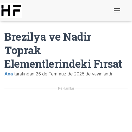
G
e
z
i
Brezilya ve Nadir
n
m
e
Toprak
y
i
Elementlerindeki Fırsat
D
e
ğ
Ana
tarafından
26 de Temmuz de 2025
'de yayınlandı
i
ş
t
Reklamlar
i
r