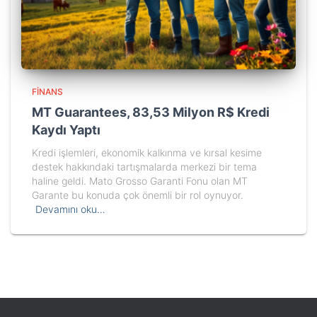
FINANS
MT Guarantees, 83,53 Milyon R$ Kredi
Kaydı Yaptı
Kredi işlemleri, ekonomik kalkınma ve kırsal kesime
destek hakkındaki tartışmalarda merkezi bir tema
haline geldi. Mato Grosso Garanti Fonu olan MT
Garante bu konuda çok önemli bir rol oynuyor.
Devamını oku…