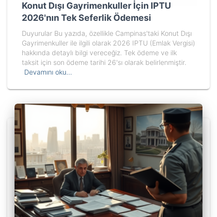
Konut Dışı Gayrimenkuller İçin IPTU
2026'nın Tek Seferlik Ödemesi
Duyurular Bu yazıda, özellikle Campinas'taki Konut Dışı
Gayrimenkuller ile ilgili olarak 2026 IPTU (Emlak Vergisi)
hakkında detaylı bilgi vereceğiz. Tek ödeme ve ilk
taksit için son ödeme tarihi 26'sı olarak belirlenmiştir.
Devamını oku…