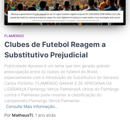
FLAMENGO
Clubes de Futebol Reagem a
Substitutivo Prejudicial
Publicidade Apostas é um tema que tem gerado grande
preocupação entre os clubes de futebol do Brasil,
especialmente com a introdução do Substitutivo do Senador
Carlos Portinho. FLAMENGO GANHA E SE APROXIMA DA
LIDERANçA.Flamengo Vence PalmeirasA vitória do Flamengo
contra o Palmeiras pode reverter a classificação do
campeonato.Flamengo Vence Palmeiras
Consulte Mais informação…
Por
MatheusTI
,
1 ano
atrás