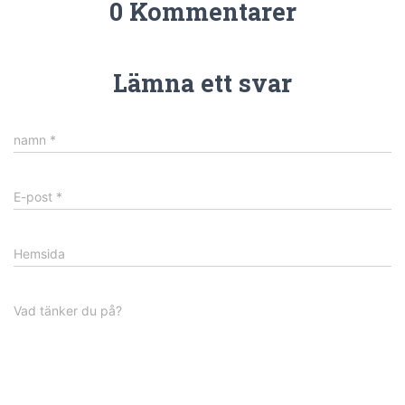
0 Kommentarer
Lämna ett svar
namn
*
E-post
*
Hemsida
Vad tänker du på?