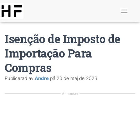
V
ä
x
l
Isenção de Imposto de
a
N
a
Importação Para
v
i
Compras
g
a
t
Publicerad av
Andre
på
20 de maj de 2026
i
o
n
Annonser