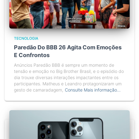
TECNOLOGIA
Paredão Do BBB 26 Agita Com Emoções
E Confrontos
Anúncios Paredão BBB é sempre um momento de
tensão e emoção no Big Brother Brasil, e o episódio do
dia trouxe diversas interações impactantes entre os
participantes. Matheus e Leandro protagonizaram um
gesto de camaradagem,
Consulte Mais informação…