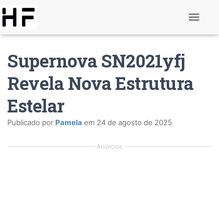
A
l
t
e
Supernova SN2021yfj
r
n
a
Revela Nova Estrutura
r
d
Estelar
e
n
a
Publicado por
Pamela
em
24 de agosto de 2025
v
e
g
Anúncios
a
ç
ã
o