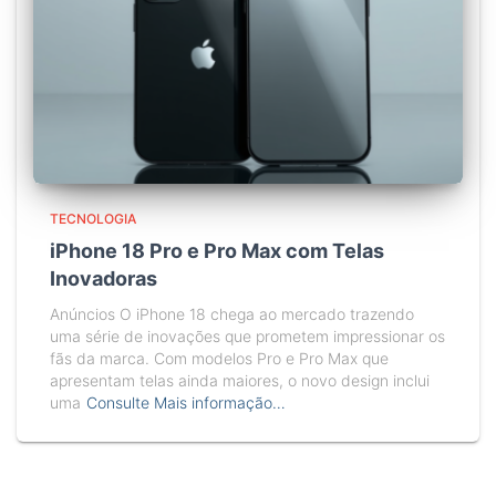
TECNOLOGIA
iPhone 18 Pro e Pro Max com Telas
Inovadoras
Anúncios O iPhone 18 chega ao mercado trazendo
uma série de inovações que prometem impressionar os
fãs da marca. Com modelos Pro e Pro Max que
apresentam telas ainda maiores, o novo design inclui
uma
Consulte Mais informação…