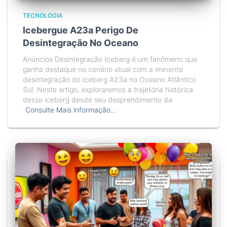
TECNOLOGIA
Icebergue A23a Perigo De
Desintegração No Oceano
Anúncios Desintegração Iceberg é um fenômeno que
ganha destaque no cenário atual com a iminente
desintegração do iceberg A23a no Oceano Atlântico
Sul. Neste artigo, exploraremos a trajetória histórica
desse iceberg desde seu desprendimento da
Consulte Mais informação…