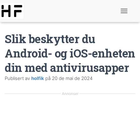
S
l
å
p
Slik beskytter du
å
n
a
Android- og iOS-enheten
v
i
din med antivirusapper
g
e
r
Publisert av
holfik
på
20 de mai de 2024
i
n
g
Annonser