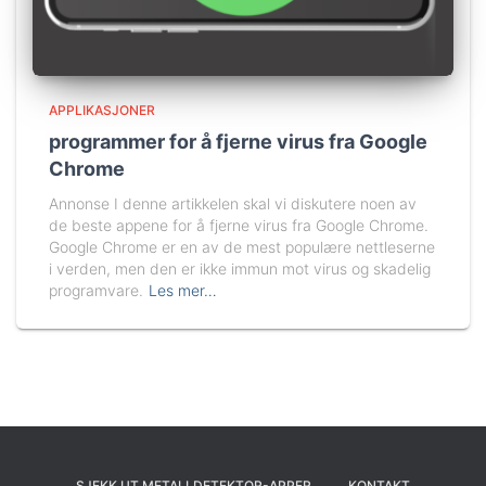
APPLIKASJONER
programmer for å fjerne virus fra Google
Chrome
Annonse I denne artikkelen skal vi diskutere noen av
de beste appene for å fjerne virus fra Google Chrome.
Google Chrome er en av de mest populære nettleserne
i verden, men den er ikke immun mot virus og skadelig
programvare.
Les mer…
SJEKK UT METALLDETEKTOR-APPER
KONTAKT