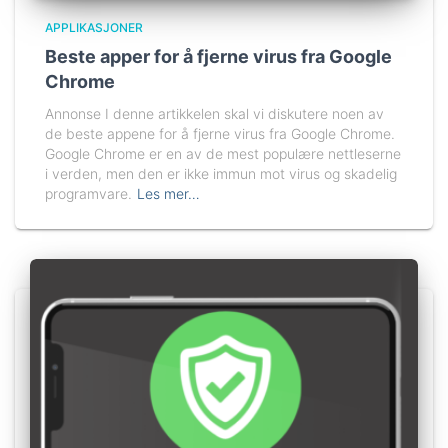
APPLIKASJONER
Beste apper for å fjerne virus fra Google
Chrome
Annonse I denne artikkelen skal vi diskutere noen av
de beste appene for å fjerne virus fra Google Chrome.
Google Chrome er en av de mest populære nettleserne
i verden, men den er ikke immun mot virus og skadelig
programvare.
Les mer…