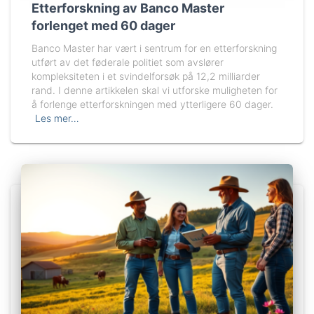
Etterforskning av Banco Master
forlenget med 60 dager
Banco Master har vært i sentrum for en etterforskning
utført av det føderale politiet som avslører
kompleksiteten i et svindelforsøk på 12,2 milliarder
rand. I denne artikkelen skal vi utforske muligheten for
å forlenge etterforskningen med ytterligere 60 dager.
Les mer…