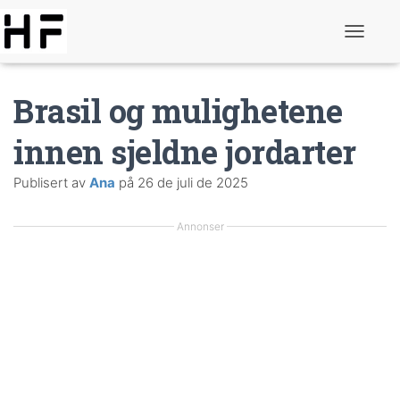
S
l
å
p
Brasil og mulighetene
å
n
a
innen sjeldne jordarter
v
i
Publisert av
Ana
på
26 de juli de 2025
g
e
r
Annonser
i
n
g