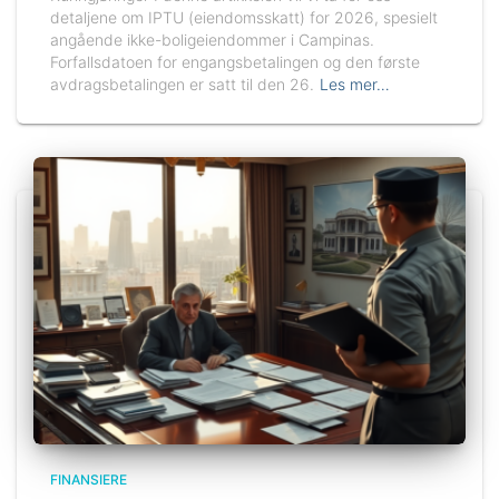
detaljene om IPTU (eiendomsskatt) for 2026, spesielt
angående ikke-boligeiendommer i Campinas.
Forfallsdatoen for engangsbetalingen og den første
avdragsbetalingen er satt til den 26.
Les mer…
FINANSIERE