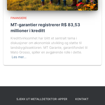
FINANSIERE
MT-garantier registrerer R$ 83,53
millioner i kreditt
Kredittvirksomhet har blitt et sentralt tema i
diskusjoner om økonomisk utvikling og støtte til
landsbygdssektoren. MT Garante, garantifondet til
Mato Grosso, spiller en avgjørende rolle i dette.
Les mer…
SJEKK UT METALLDETEKTOR-APPER
KONTAKT