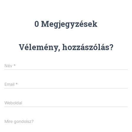
0 Megjegyzések
Vélemény, hozzászólás?
Név
*
Email
*
Weboldal
Mire gondolsz?