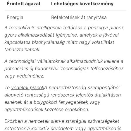
Érintett ágazat
Lehetséges következmény
Energia
Befektetések átirányítása
A földönkívüli intelligencia feltárása a pénzügyi piacok
gyors alkalmazkodását igényelné, amelyek a jövővel
kapcsolatos bizonytalanság miatt nagy volatilitást
tapasztalhatnak.
A technológiai vállalatoknak alkalmazkodniuk kellene a
potenciális új földönkívüli technológiák felfedezéséhez
vagy védelméhez.
Te
védelmi piacok
A nemzetbiztonság szempontjából
alapvető fontosságú rendszerek jelentős átalakításon
esnének át a bolygóközi fenyegetések vagy
együttműködések kezelése érdekében.
Eközben a nemzetek sietve stratégiai szövetségeket
köthetnek a kollektív űrvédelem vagy együttműködés