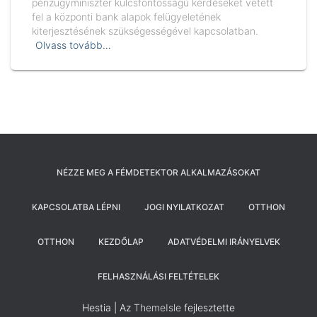
pénzügyminiszter kulcsfontosságú kérdéseket vetett
fel a központi bank alapok felügyeletének
kiterjesztésének szükségességével kapcsolatban.
Olvass tovább…
NÉZZE MEG A FÉMDETEKTOR ALKALMAZÁSOKAT
KAPCSOLATBA LÉPNI
JOGI NYILATKOZAT
OTTHON
OTTHON
KEZDŐLAP
ADATVÉDELMI IRÁNYELVEK
FELHASZNÁLÁSI FELTÉTELEK
Hestia | Az
ThemeIsle
fejlesztette