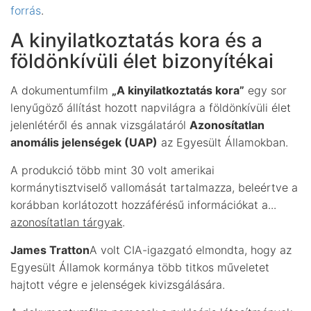
forrás
.
A kinyilatkoztatás kora és a
földönkívüli élet bizonyítékai
A dokumentumfilm
„A kinyilatkoztatás kora”
egy sor
lenyűgöző állítást hozott napvilágra a földönkívüli élet
jelenlétéről és annak vizsgálatáról
Azonosítatlan
anomális jelenségek (UAP)
az Egyesült Államokban.
A produkció több mint 30 volt amerikai
kormánytisztviselő vallomását tartalmazza, beleértve a
korábban korlátozott hozzáférésű információkat a...
azonosítatlan tárgyak
.
James Tratton
A volt CIA-igazgató elmondta, hogy az
Egyesült Államok kormánya több titkos műveletet
hajtott végre e jelenségek kivizsgálására.