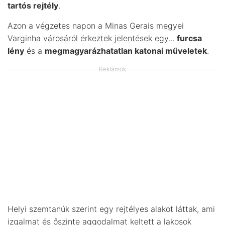
tartós rejtély
.
Azon a végzetes napon a Minas Gerais megyei
Varginha városáról érkeztek jelentések egy...
furcsa
lény
és a
megmagyarázhatatlan katonai műveletek
.
Reklámok
Helyi szemtanúk szerint egy rejtélyes alakot láttak, ami
izgalmat és őszinte aggodalmat keltett a lakosok