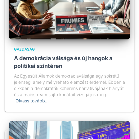
GAZDASÁG
A demokrácia válsága és új hangok a
politikai színtéren
Az Egyesült Államok demokráciaválsága egy sokrétű
jelenség, amely mélyreható elemzést érdemel. Ebben a
cikkben a demokraták koherens narratívájának hiányát
és a mainstream sajtó korlátait vizsgáljuk meg.
Olvass tovább…