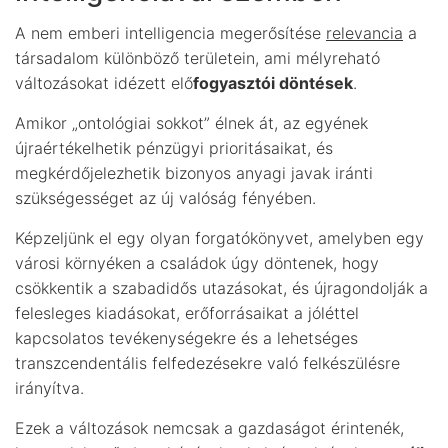
A nem emberi intelligencia megerősítése
relevancia
a
társadalom különböző területein, ami mélyreható
változásokat idézett elő
fogyasztói döntések
.
Amikor „ontológiai sokkot” élnek át, az egyének
újraértékelhetik pénzügyi prioritásaikat, és
megkérdőjelezhetik bizonyos anyagi javak iránti
szükségességet az új valóság fényében.
Képzeljünk el egy olyan forgatókönyvet, amelyben egy
városi környéken a családok úgy döntenek, hogy
csökkentik a szabadidős utazásokat, és újragondolják a
felesleges kiadásokat, erőforrásaikat a jóléttel
kapcsolatos tevékenységekre és a lehetséges
transzcendentális felfedezésekre való felkészülésre
irányítva.
Ezek a változások nemcsak a gazdaságot érintenék,