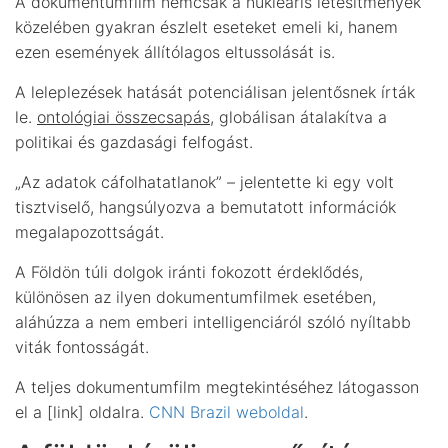
A dokumentumfilm nemcsak a nukleáris létesítmények
közelében gyakran észlelt eseteket emeli ki, hanem
ezen események állítólagos eltussolását is.
A leleplezések hatását potenciálisan jelentősnek írták
le.
ontológiai összecsapás
, globálisan átalakítva a
politikai és gazdasági felfogást.
„Az adatok cáfolhatatlanok” – jelentette ki egy volt
tisztviselő, hangsúlyozva a bemutatott információk
megalapozottságát.
A Földön túli dolgok iránti fokozott érdeklődés,
különösen az ilyen dokumentumfilmek esetében,
aláhúzza a nem emberi intelligenciáról szóló nyíltabb
viták fontosságát.
A teljes dokumentumfilm megtekintéséhez látogasson
el a [link] oldalra.
CNN Brazil weboldal
.