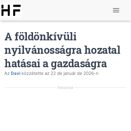
K
a
p
c
A földönkívüli
s
o
l
nyilvánosságra hozatal
j
a
hatásai a gazdaságra
b
e
a
Az
Davi
közzétette az
22 de január de 2026
-n
n
a
v
Reklámok
i
g
á
c
i
ó
t