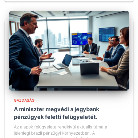
GAZDASÁG
A miniszter megvédi a jegybank
pénzügyek feletti felügyeletét.
Az alapok felügyelete rendkívül aktuális téma a
jelenlegi brazil pénzügyi környezetben. A