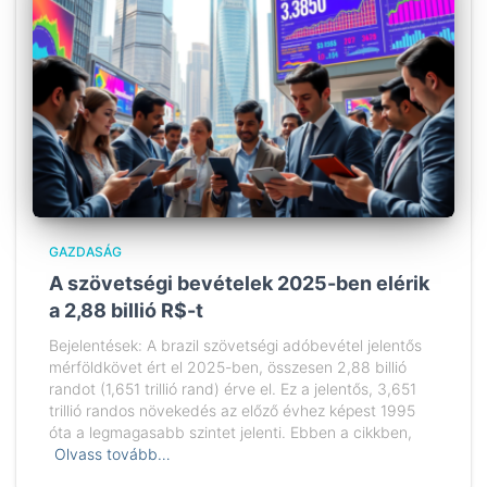
GAZDASÁG
A szövetségi bevételek 2025-ben elérik
a 2,88 billió R$-t
Bejelentések: A brazil szövetségi adóbevétel jelentős
mérföldkövet ért el 2025-ben, összesen 2,88 billió
randot (1,651 trillió rand) érve el. Ez a jelentős, 3,651
trillió randos növekedés az előző évhez képest 1995
óta a legmagasabb szintet jelenti. Ebben a cikkben,
Olvass tovább…