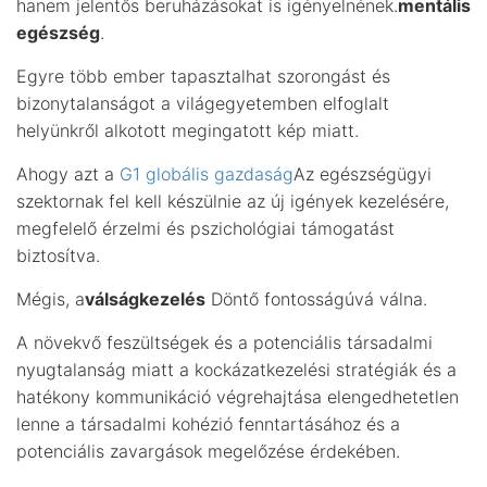
hanem jelentős beruházásokat is igényelnének.
mentális
egészség
.
Egyre több ember tapasztalhat szorongást és
bizonytalanságot a világegyetemben elfoglalt
helyünkről alkotott megingatott kép miatt.
Ahogy azt a
G1 globális gazdaság
Az egészségügyi
szektornak fel kell készülnie az új igények kezelésére,
megfelelő érzelmi és pszichológiai támogatást
biztosítva.
Mégis, a
válságkezelés
Döntő fontosságúvá válna.
A növekvő feszültségek és a potenciális társadalmi
nyugtalanság miatt a kockázatkezelési stratégiák és a
hatékony kommunikáció végrehajtása elengedhetetlen
lenne a társadalmi kohézió fenntartásához és a
potenciális zavargások megelőzése érdekében.