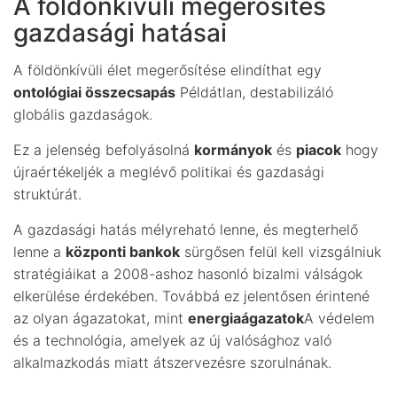
A földönkívüli megerősítés
gazdasági hatásai
A földönkívüli élet megerősítése elindíthat egy
ontológiai összecsapás
Példátlan, destabilizáló
globális gazdaságok.
Ez a jelenség befolyásolná
kormányok
és
piacok
hogy
újraértékeljék a meglévő politikai és gazdasági
struktúrát.
A gazdasági hatás mélyreható lenne, és megterhelő
lenne a
központi bankok
sürgősen felül kell vizsgálniuk
stratégiáikat a 2008-ashoz hasonló bizalmi válságok
elkerülése érdekében. Továbbá ez jelentősen érintené
az olyan ágazatokat, mint
energiaágazatok
A védelem
és a technológia, amelyek az új valósághoz való
alkalmazkodás miatt átszervezésre szorulnának.