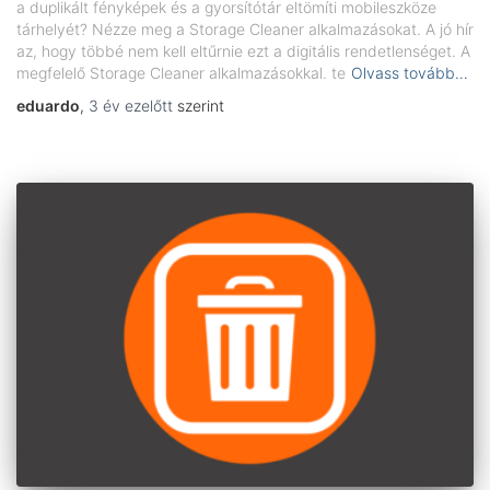
a duplikált fényképek és a gyorsítótár eltömíti mobileszköze
tárhelyét? Nézze meg a Storage Cleaner alkalmazásokat. A jó hír
az, hogy többé nem kell eltűrnie ezt a digitális rendetlenséget. A
megfelelő Storage Cleaner alkalmazásokkal. te
Olvass tovább…
eduardo
,
3 év
ezelőtt
szerint