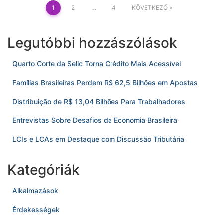
Bejegyzések
1
2
…
4
KÖVETKEZŐ
lapozása
Legutóbbi hozzászólások
Quarto Corte da Selic Torna Crédito Mais Acessível
Famílias Brasileiras Perdem R$ 62,5 Bilhões em Apostas
Distribuição de R$ 13,04 Bilhões Para Trabalhadores
Entrevistas Sobre Desafios da Economia Brasileira
LCIs e LCAs em Destaque com Discussão Tributária
Kategóriák
Alkalmazások
Érdekességek