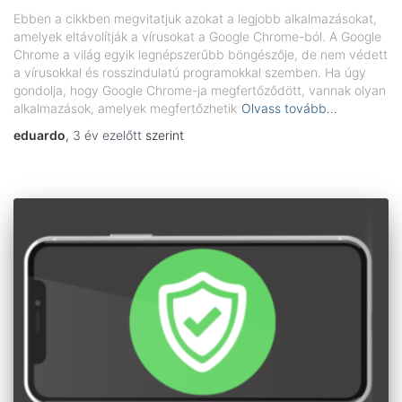
Ebben a cikkben megvitatjuk azokat a legjobb alkalmazásokat,
amelyek eltávolítják a vírusokat a Google Chrome-ból. A Google
Chrome a világ egyik legnépszerűbb böngészője, de nem védett
a vírusokkal és rosszindulatú programokkal szemben. Ha úgy
gondolja, hogy Google Chrome-ja megfertőződött, vannak olyan
alkalmazások, amelyek megfertőzhetik
Olvass tovább…
eduardo
,
3 év
ezelőtt
szerint