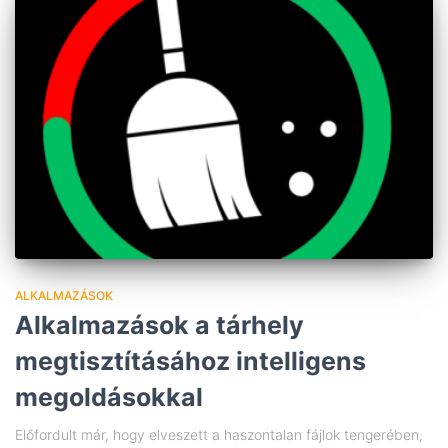
ALKALMAZÁSOK
Alkalmazások a tárhely
megtisztításához intelligens
megoldásokkal
Előfordult már, hogy elveszett a haszontalan fájlok tengerében,