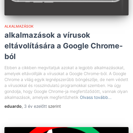
ALKALMAZÁSOK
alkalmazások a vírusok
eltávolítására a Google Chrome-
ból
Ebben a cikkben megvitatjuk azokat a legjobb alkalmazásokat,
amelyek eltávolítják a vírusokat a Google Chrome-ból. A Google
Chrome a világ egyik legnépszerűbb böngészője, de nem védett
a vírusokkal és rosszindulatú programokkal szemben. Ha úgy
gondolja, hogy Google Chrome-ja megfertőződött, vannak olyan
alkalmazások, amelyek megfertőzhetik
Olvass tovább…
eduardo
,
3 év
ezelőtt
szerint