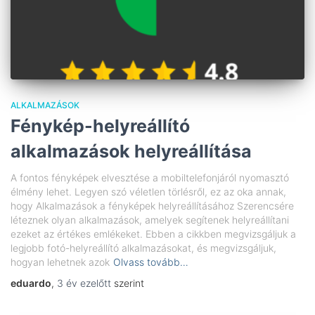
ALKALMAZÁSOK
Fénykép-helyreállító
alkalmazások helyreállítása
A fontos fényképek elvesztése a mobiltelefonjáról nyomasztó
élmény lehet. Legyen szó véletlen törlésről, ez az oka annak,
hogy Alkalmazások a fényképek helyreállításához Szerencsére
léteznek olyan alkalmazások, amelyek segítenek helyreállítani
ezeket az értékes emlékeket. Ebben a cikkben megvizsgáljuk a
legjobb fotó-helyreállító alkalmazásokat, és megvizsgáljuk,
hogyan lehetnek azok
Olvass tovább…
eduardo
,
3 év
ezelőtt
szerint