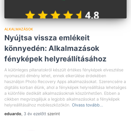
ALKALMAZÁSOK
Nyújtsa vissza emlékeit
könnyedén: Alkalmazások
fényképek helyreállításához
A különleges pillanatokról készült értékes fényképek elvesztése
nyomasztó élmény lehet, ennek elkerülése érdekében
használjon Photo Recovery Apps alkalmazásokat. Szerencsére a
digitális korban élünk, ahol a fényképek helyreállítása lehetséges
a különféle dedikált alkalmazásoknak köszönhetően. Ebben a
cikkben megvizsgáljuk a legjobb alkalmazásokat a fényképek
helyreállításához mobileszközökön.
Olvass tovább…
eduardo
,
3 év
ezelőtt
szerint