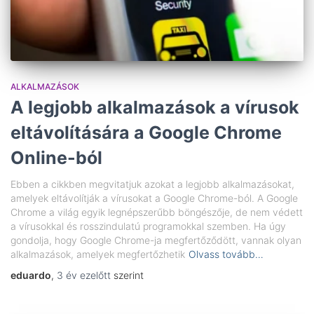
ALKALMAZÁSOK
A legjobb alkalmazások a vírusok
eltávolítására a Google Chrome
Online-ból
Ebben a cikkben megvitatjuk azokat a legjobb alkalmazásokat,
amelyek eltávolítják a vírusokat a Google Chrome-ból. A Google
Chrome a világ egyik legnépszerűbb böngészője, de nem védett
a vírusokkal és rosszindulatú programokkal szemben. Ha úgy
gondolja, hogy Google Chrome-ja megfertőződött, vannak olyan
alkalmazások, amelyek megfertőzhetik
Olvass tovább…
eduardo
,
3 év
ezelőtt
szerint