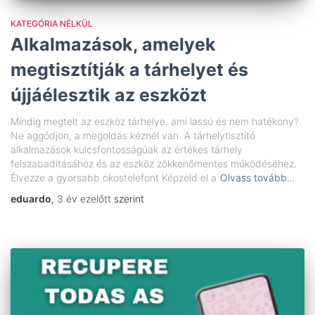
KATEGÓRIA NÉLKÜL
Alkalmazások, amelyek
megtisztítják a tárhelyet és
újjáélesztik az eszközt
Mindig megtelt az eszköz tárhelye, ami lassú és nem hatékony?
Ne aggódjon, a megoldás kéznél van. A tárhelytisztító
alkalmazások kulcsfontosságúak az értékes tárhely
felszabadításához és az eszköz zökkenőmentes működéséhez.
Élvezze a gyorsabb okostelefont Képzeld el a
Olvass tovább…
eduardo
,
3 év
ezelőtt
szerint