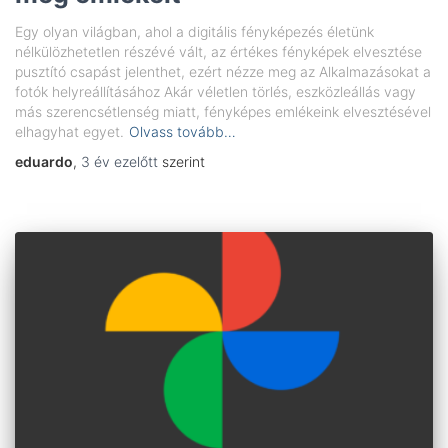
Egy olyan világban, ahol a digitális fényképezés életünk
nélkülözhetetlen részévé vált, az értékes fényképek elvesztése
pusztító csapást jelenthet, ezért nézze meg az Alkalmazásokat a
fotók helyreállításához Akár véletlen törlés, eszközleállás vagy
más szerencsétlenség miatt, fényképes emlékeink elvesztésével
elhagyhat egyet.
Olvass tovább…
eduardo
,
3 év
ezelőtt
szerint