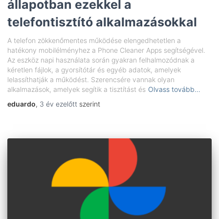
állapotban ezekkel a
telefontisztító alkalmazásokkal
A telefon zökkenőmentes működése elengedhetetlen a
hatékony mobilélményhez a Phone Cleaner Apps segítségével.
Az eszköz napi használata során gyakran felhalmozódnak a
kéretlen fájlok, a gyorsítótár és egyéb adatok, amelyek
lelassíthatják a működést. Szerencsére vannak olyan
alkalmazások, amelyek segítik a tisztítást és
Olvass tovább…
eduardo
,
3 év
ezelőtt
szerint