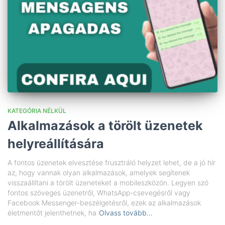
KATEGÓRIA NÉLKÜL
Alkalmazások a törölt üzenetek
helyreállítására
A fontos üzenetek elvesztése frusztráló helyzet lehet, de a jó hír
az, hogy vannak olyan alkalmazások, amelyek segítenek
visszaállítani a törölt üzeneteket a mobileszközön. Legyen szó
fontos szöveges üzenetről, WhatsApp-csevegésről vagy
Facebook Messenger-beszélgetésről, ezek az alkalmazások
életmentőt jelenthetnek, ha
Olvass tovább…