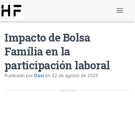
N
a
v
e
Impacto de Bolsa
g
a
c
Família en la
i
ó
participación laboral
n
d
e
Publicado por
Davi
en
22 de agosto de 2025
p
a
l
Anuncios
a
n
c
a