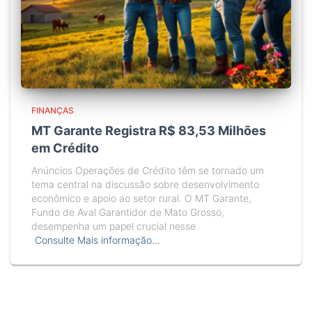
FINANÇAS
MT Garante Registra R$ 83,53 Milhões
em Crédito
Anúncios Operações de Crédito têm se tornado um
tema central na discussão sobre desenvolvimento
econômico e apoio ao setor rural. O MT Garante,
Fundo de Aval Garantidor de Mato Grosso,
desempenha um papel crucial nesse
Consulte Mais informação…