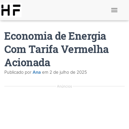
A
l
t
e
Economia de Energia
r
n
a
Com Tarifa Vermelha
r
d
Acionada
e
n
a
Publicado por
Ana
em
2 de julho de 2025
v
e
g
Anúncios
a
ç
ã
o