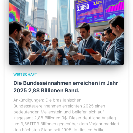
WIRTSCHAFT
Die Bundeseinnahmen erreichen im Jahr
2025 2,88 Billionen Rand.
Ankündigungen: Die brasilianischen
Bundessteuereinnahmen erreichten 2025 einen
bedeutenden Meilenstein und beliefen sich auf
insgesamt 2,88 Billionen R$. Dieser deutliche Anstieg
um 3,651TP3 Billionen gegenüber dem Vorjahr markiert
den höchsten Stand seit 1995. In diesem Artikel