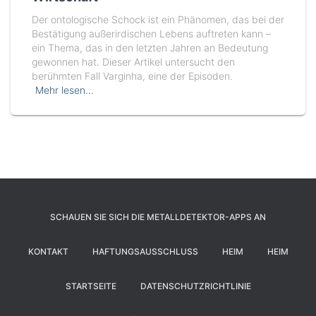
Der ontologische Schock ist ein Phänomen, das bei der
Bestätigung außerirdischen Lebens auftreten kann –
ein Thema, das in den letzten Jahren an Bedeutung
gewonnen hat. Dieser Artikel untersucht den
berühmten Fall Varginha, eine der Episoden.
Mehr lesen…
SCHAUEN SIE SICH DIE METALLDETEKTOR-APPS AN
KONTAKT
HAFTUNGSAUSSCHLUSS
HEIM
HEIM
STARTSEITE
DATENSCHUTZRICHTLINIE