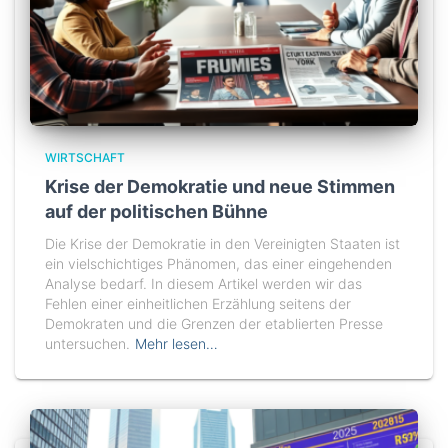
WIRTSCHAFT
Krise der Demokratie und neue Stimmen
auf der politischen Bühne
Die Krise der Demokratie in den Vereinigten Staaten ist
ein vielschichtiges Phänomen, das einer eingehenden
Analyse bedarf. In diesem Artikel werden wir das
Fehlen einer einheitlichen Erzählung seitens der
Demokraten und die Grenzen der etablierten Presse
untersuchen.
Mehr lesen…