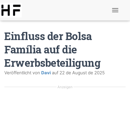
N
a
v
i
Einfluss der Bolsa
g
a
t
Família auf die
i
o
Erwerbsbeteiligung
n
u
m
Veröffentlicht von
Davi
auf
22 de August de 2025
s
c
h
Anzeigen
a
l
t
e
n