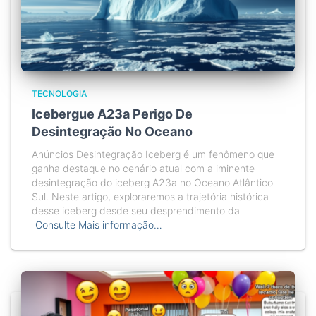
TECNOLOGIA
Icebergue A23a Perigo De
Desintegração No Oceano
Anúncios Desintegração Iceberg é um fenômeno que
ganha destaque no cenário atual com a iminente
desintegração do iceberg A23a no Oceano Atlântico
Sul. Neste artigo, exploraremos a trajetória histórica
desse iceberg desde seu desprendimento da
Consulte Mais informação…