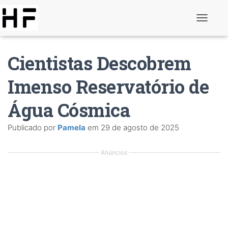
A
l
t
e
Cientistas Descobrem
r
n
a
Imenso Reservatório de
r
d
Água Cósmica
e
n
a
Publicado por
Pamela
em
29 de agosto de 2025
v
e
g
Anúncios
a
ç
ã
o