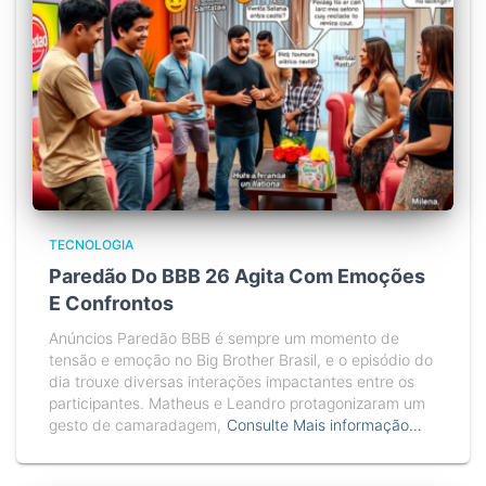
TECNOLOGIA
Paredão Do BBB 26 Agita Com Emoções
E Confrontos
Anúncios Paredão BBB é sempre um momento de
tensão e emoção no Big Brother Brasil, e o episódio do
dia trouxe diversas interações impactantes entre os
participantes. Matheus e Leandro protagonizaram um
gesto de camaradagem,
Consulte Mais informação…