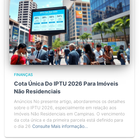
FINANÇAS
Cota Única Do IPTU 2026 Para Imóveis
Não Residenciais
Anúncios No presente artigo, abordaremos os detalhes
sobre o IPTU 2026, especialmente em relação aos
Imóveis Não Residenciais em Campinas. O vencimento
da cota única e da primeira parcela está definido para
o dia 26
Consulte Mais informação…