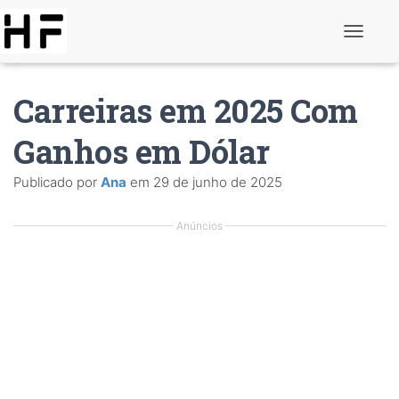
A
l
t
e
Carreiras em 2025 Com
r
n
a
Ganhos em Dólar
r
d
Publicado por
Ana
em
29 de junho de 2025
e
n
a
Anúncios
v
e
g
a
ç
ã
o