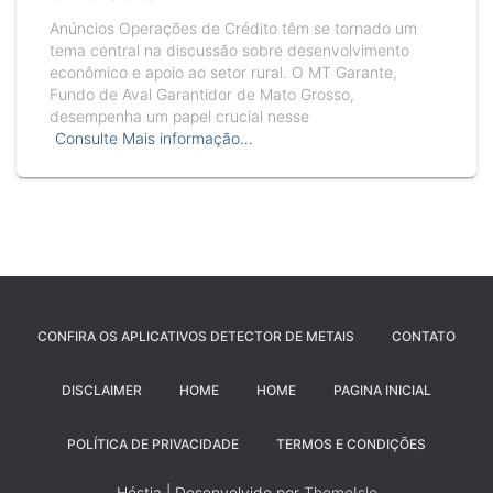
Anúncios Operações de Crédito têm se tornado um
tema central na discussão sobre desenvolvimento
econômico e apoio ao setor rural. O MT Garante,
Fundo de Aval Garantidor de Mato Grosso,
desempenha um papel crucial nesse
Consulte Mais informação…
CONFIRA OS APLICATIVOS DETECTOR DE METAIS
CONTATO
DISCLAIMER
HOME
HOME
PAGINA INICIAL
POLÍTICA DE PRIVACIDADE
TERMOS E CONDIÇÕES
Héstia | Desenvolvido por
ThemeIsle